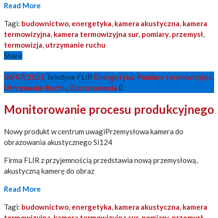
Read More
Tagi:
budownictwo
,
energetyka
,
kamera akustyczna
,
kamera
termowizyjna
,
kamera termowizyjna sur
,
pomiary
,
przemysł
,
termowizja
,
utrzymanie ruchu
Share
06/07/2021
Teledyne FLIR
Energetyka
,
Pomiary termowizyjne
,
Utrzymanie Ruchu
,
Zastosowania
0
Monitorowanie procesu produkcyjnego
Nowy produkt w centrum uwagiPrzemysłowa kamera do
obrazowania akustycznego Si124
Firma FLIR z przyjemnością przedstawia nową przemysłową,
akustyczną kamerę do obraz
Read More
Tagi:
budownictwo
,
energetyka
,
kamera akustyczna
,
kamera
termowizyjna
,
kamera termowizyjna sur
,
pomiary
,
przemysł
,