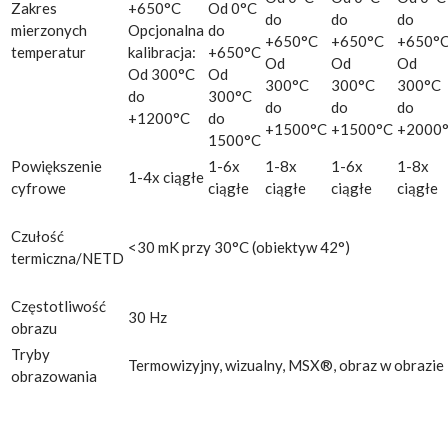
Zakres
+650°C
Od 0°C
do
do
do
mierzonych
Opcjonalna
do
+650°C
+650°C
+650°
temperatur
kalibracja:
+650°C
Od
Od
Od
Od 300°C
Od
300°C
300°C
300°C
do
300°C
do
do
do
+1200°C
do
+1500°C
+1500°C
+2000
1500°C
Powiększenie
1-6x
1-8x
1-6x
1-8x
1-4x ciągłe
cyfrowe
ciągłe
ciągłe
ciągłe
ciągłe
Czułość
<30 mK przy 30°C (obiektyw 42°)
termiczna/NETD
Częstotliwość
30 Hz
obrazu
Tryby
Termowizyjny, wizualny, MSX®, obraz w obrazie
obrazowania