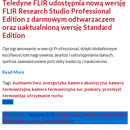
Teledyne FLIR udostępnia nową wersję
FLIR Research Studio Professional
Edition z darmowym odtwarzaczem
oraz uaktualnioną wersję Standard
Edition
Oprogramowanie w wersji Professional, dzięki dodatkowym
możliwościom nagrywania, analizy i udostępniania danych,
spełnia zaawansowane potrzeby badaczy i naukowców.
Read More
Tagi:
budownictwo
,
energetyka
,
kamera akustyczna
,
kamera
termowizyjna
,
kamera termowizyjna sur
,
pomiary
,
przemysł
,
termowizja
,
utrzymanie ruchu
Share
27/07/2021
Teledyne FLIR
Energetyka
,
Pomiary termowizyjne
,
Utrzymanie Ruchu
,
Zastosowania
0