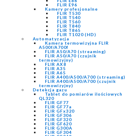
FLIR E86
FLIR E96
Kamery profesjonalne
FLIR T530
FLIR T540
FLIR T560
FLIR T840
FLIR T865
FLIR T1020 (HD)
Automatyzacja
Kamera termowizyjna FLIR
A500f/A700f
FLIR A50/A70 (streaming)
FLIR A50/A70 (czujnik
termowizyjny)
FLIR AX8
FLIR A35
FLIR A65
FLIR A400/A500/A700 (streaming)
FLIR A400/A500/A700 (czujnik
termowizyjny)
Detekcja gazu
Tablet do pomiarów ilościowych
QL320
FLIR GF77
FLIR GF77a
FLIR GFx320
FLIR GF306
FLIR GF320
FLIR GF620
FLIR G300A
FLIR GF304