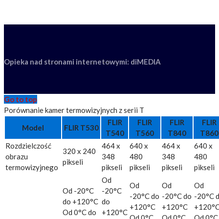
Opieka nad stronami internetowymi: diMEDIA
Go to top
Porównanie kamer termowizyjnych z serii T
FLIR
FLIR
FLIR
FLIR
Model
FLIR T530
T540
T560
T840
T860
Rozdzielczość
464 x
640 x
464 x
640 x
320 x 240
obrazu
348
480
348
480
pikseli
termowizyjnego
pikseli
pikseli
pikseli
pikseli
Od
Od
Od
Od
Od -20°C
-20°C
-20°C do
-20°C do
-20°C 
do +120°C
do
+120°C
+120°C
+120°
Od 0°C do
+120°C
Od 0°C
Od 0°C
Od 0°C