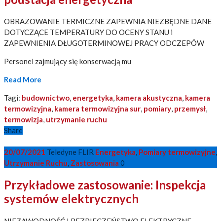
OBRAZOWANIE TERMICZNE ZAPEWNIA NIEZBĘDNE DANE
DOTYCZĄCE TEMPERATURY DO OCENY STANU i
ZAPEWNIENIA DŁUGOTERMINOWEJ PRACY ODCZEPÓW
Personel zajmujący się konserwacją mu
Read More
Tagi:
budownictwo
,
energetyka
,
kamera akustyczna
,
kamera
termowizyjna
,
kamera termowizyjna sur
,
pomiary
,
przemysł
,
termowizja
,
utrzymanie ruchu
Share
20/07/2021
Teledyne FLIR
Energetyka
,
Pomiary termowizyjne
,
Utrzymanie Ruchu
,
Zastosowania
0
Przykładowe zastosowanie: Inspekcja
systemów elektrycznych