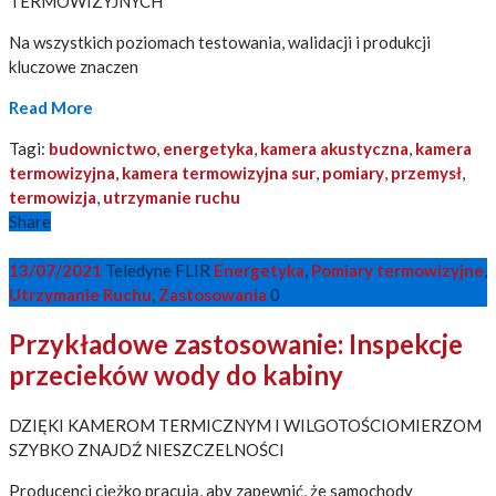
TERMOWIZYJNYCH
Na wszystkich poziomach testowania, walidacji i produkcji
kluczowe znaczen
Read More
Tagi:
budownictwo
,
energetyka
,
kamera akustyczna
,
kamera
termowizyjna
,
kamera termowizyjna sur
,
pomiary
,
przemysł
,
termowizja
,
utrzymanie ruchu
Share
13/07/2021
Teledyne FLIR
Energetyka
,
Pomiary termowizyjne
,
Utrzymanie Ruchu
,
Zastosowania
0
Przykładowe zastosowanie: Inspekcje
przecieków wody do kabiny
DZIĘKI KAMEROM TERMICZNYM I WILGOTOŚCIOMIERZOM
SZYBKO ZNAJDŹ NIESZCZELNOŚCI
Producenci ciężko pracują, aby zapewnić, że samochody