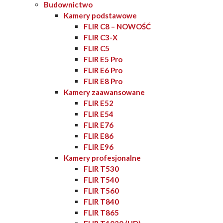
Budownictwo
Kamery podstawowe
FLIR C8 – NOWOŚĆ
FLIR C3-X
FLIR C5
FLIR E5 Pro
FLIR E6 Pro
FLIR E8 Pro
Kamery zaawansowane
FLIR E52
FLIR E54
FLIR E76
FLIR E86
FLIR E96
Kamery profesjonalne
FLIR T530
FLIR T540
FLIR T560
FLIR T840
FLIR T865