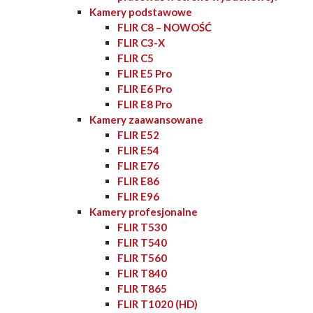
Kamery podstawowe
FLIR C8 – NOWOŚĆ
FLIR C3-X
FLIR C5
FLIR E5 Pro
FLIR E6 Pro
FLIR E8 Pro
Kamery zaawansowane
FLIR E52
FLIR E54
FLIR E76
FLIR E86
FLIR E96
Kamery profesjonalne
FLIR T530
FLIR T540
FLIR T560
FLIR T840
FLIR T865
FLIR T1020 (HD)