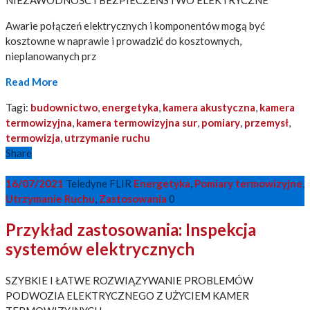
NIEZAWODNOŚĆ I BEZPIECZEŃSTWO ELEKTRYCZNE
Awarie połączeń elektrycznych i komponentów mogą być
kosztowne w naprawie i prowadzić do kosztownych,
nieplanowanych prz
Read More
Tagi:
budownictwo
,
energetyka
,
kamera akustyczna
,
kamera
termowizyjna
,
kamera termowizyjna sur
,
pomiary
,
przemysł
,
termowizja
,
utrzymanie ruchu
Share
16/07/2021
Teledyne FLIR
Energetyka
,
Pomiary termowizyjne
,
Utrzymanie Ruchu
,
Zastosowania
0
Przykład zastosowania: Inspekcja
systemów elektrycznych
SZYBKIE I ŁATWE ROZWIĄZYWANIE PROBLEMÓW
PODWOZIA ELEKTRYCZNEGO Z UŻYCIEM KAMER