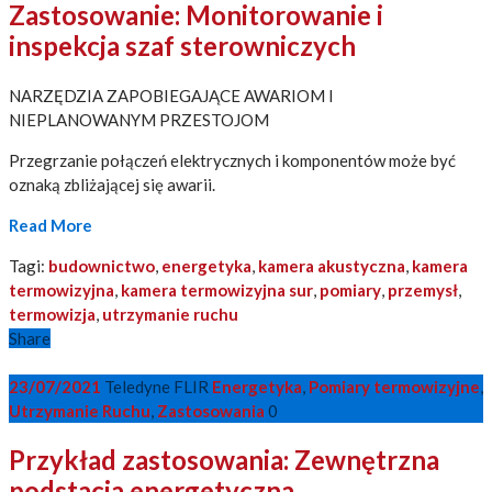
Zastosowanie: Monitorowanie i
inspekcja szaf sterowniczych
NARZĘDZIA ZAPOBIEGAJĄCE AWARIOM I
NIEPLANOWANYM PRZESTOJOM
Przegrzanie połączeń elektrycznych i komponentów może być
oznaką zbliżającej się awarii.
Read More
Tagi:
budownictwo
,
energetyka
,
kamera akustyczna
,
kamera
termowizyjna
,
kamera termowizyjna sur
,
pomiary
,
przemysł
,
termowizja
,
utrzymanie ruchu
Share
23/07/2021
Teledyne FLIR
Energetyka
,
Pomiary termowizyjne
,
Utrzymanie Ruchu
,
Zastosowania
0
Przykład zastosowania: Zewnętrzna
podstacja energetyczna