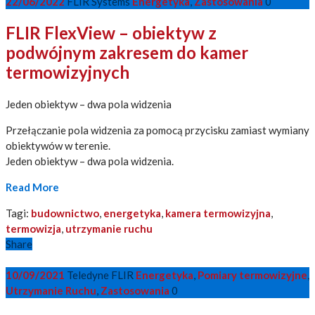
22/06/2022
FLIR Systems
Energetyka
,
Zastosowania
0
FLIR FlexView – obiektyw z
podwójnym zakresem do kamer
termowizyjnych
Jeden obiektyw – dwa pola widzenia
Przełączanie pola widzenia za pomocą przycisku zamiast wymiany
obiektywów w terenie.
Jeden obiektyw – dwa pola widzenia.
Read More
Tagi:
budownictwo
,
energetyka
,
kamera termowizyjna
,
termowizja
,
utrzymanie ruchu
Share
10/09/2021
Teledyne FLIR
Energetyka
,
Pomiary termowizyjne
,
Utrzymanie Ruchu
,
Zastosowania
0