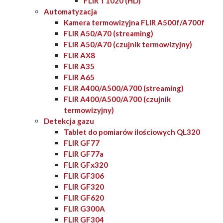
FLIR T1020 (HD)
Automatyzacja
Kamera termowizyjna FLIR A500f/A700f
FLIR A50/A70 (streaming)
FLIR A50/A70 (czujnik termowizyjny)
FLIR AX8
FLIR A35
FLIR A65
FLIR A400/A500/A700 (streaming)
FLIR A400/A500/A700 (czujnik
termowizyjny)
Detekcja gazu
Tablet do pomiarów ilościowych QL320
FLIR GF77
FLIR GF77a
FLIR GFx320
FLIR GF306
FLIR GF320
FLIR GF620
FLIR G300A
FLIR GF304