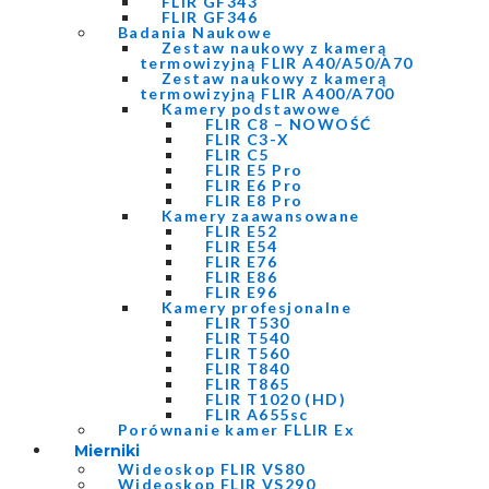
FLIR GF343
FLIR GF346
Badania Naukowe
Zestaw naukowy z kamerą
termowizyjną FLIR A40/A50/A70
Zestaw naukowy z kamerą
termowizyjną FLIR A400/A700
Kamery podstawowe
FLIR C8 – NOWOŚĆ
FLIR C3-X
FLIR C5
FLIR E5 Pro
FLIR E6 Pro
FLIR E8 Pro
Kamery zaawansowane
FLIR E52
FLIR E54
FLIR E76
FLIR E86
FLIR E96
Kamery profesjonalne
FLIR T530
FLIR T540
FLIR T560
FLIR T840
FLIR T865
FLIR T1020 (HD)
FLIR A655sc
Porównanie kamer FLLIR Ex
Mierniki
Wideoskop FLIR VS80
Wideoskop FLIR VS290