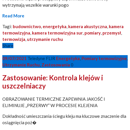
wytrzymają wszelkie warunki pogo
Read More
Tagi:
budownictwo
,
energetyka
,
kamera akustyczna
,
kamera
termowizyjna
,
kamera termowizyjna sur
,
pomiary
,
przemysł
,
termowizja
,
utrzymanie ruchu
Share
09/07/2021
Teledyne FLIR
Energetyka
,
Pomiary termowizyjne
,
Utrzymanie Ruchu
,
Zastosowania
0
Zastosowanie: Kontrola klejów i
uszczelniaczy
OBRAZOWANIE TERMICZNE ZAPEWNIA JAKOŚĆ I
ELIMINUJE „PRZERWY” W PROCESIE KLEJENIA
Dokładność umieszczania ściegu kleju ma kluczowe znaczenie dla
osiągnięcia poż�