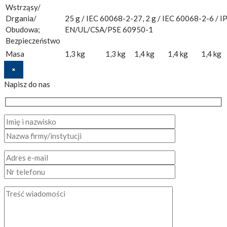
Wstrząsy/
Drgania/
25 g / IEC 60068-2-27, 2 g / IEC 60068-2-6 / IP
Obudowa;
EN/UL/CSA/PSE 60950-1
Bezpieczeństwo
Masa
1,3 kg
1,3 kg
1,4 kg
1,4 kg
1,4 kg
×
Napisz do nas