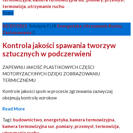
termowizja
,
utrzymanie ruchu
Share
02/07/2021
Teledyne FLIR
Energetyka
,
Utrzymanie Ruchu
,
Zastosowania
0
Kontrola jakości spawania tworzyw
sztucznych w podczerwieni
ZAPEWNIJ JAKOŚĆ PLASTIKOWYCH CZĘŚCI
MOTORYZACYJNYCH DZIĘKI ZOBRAZOWANIU
TERMICZNEMU
Kontrole jakości spoin w procesie zgrzewania zazwyczaj
obejmują kontrolę wzrokow
Read More
Tagi:
budownictwo
,
energetyka
,
kamera termowizyjna
,
kamera termowizyjna sur
,
pomiary
,
przemysł
,
termowizja
,
utrzymanie ruchu