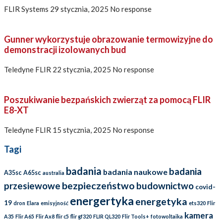
FLIR Systems
29 stycznia, 2025
No response
Gunner wykorzystuje obrazowanie termowizyjne do
demonstracji izolowanych bud
Teledyne FLIR
22 stycznia, 2025
No response
Poszukiwanie bezpańskich zwierząt za pomocą FLIR
E8-XT
Teledyne FLIR
15 stycznia, 2025
No response
Tagi
badania
badania
badania naukowe
A35sc
A65sc
australia
bezpieczeństwo
przesiewowe
budownictwo
covid-
energertyka
energetyka
19
dron
Elara
emisyjność
ets320
Flir
kamera
A35
Flir A65
Flir Ax8
flir c5
flir gf320
FLIR QL320
Flir Tools+
fotowoltaika