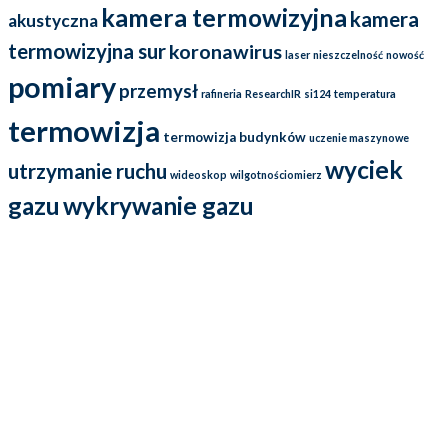
kamera termowizyjna
kamera
akustyczna
termowizyjna sur
koronawirus
laser
nieszczelność
nowość
pomiary
przemysł
rafineria
ResearchIR
si124
temperatura
termowizja
termowizja budynków
uczenie maszynowe
wyciek
utrzymanie ruchu
wideoskop
wilgotnościomierz
gazu
wykrywanie gazu
Działamy na rynku już od ponad 25 lat i przez cały ten czas
dostarczamy wysokiej jakości kamery termowizyjne oraz kamery
ultradźwiękowe (soniczne), które wykorzystywane są w energetyce,
górnictwie, przemyśle naftowym, a przede wszystkim w utrzymaniu
ruchu. Oferowane przez nas kamery termowizyjne FLIR