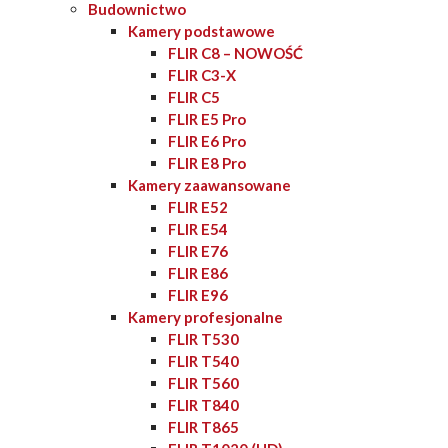
Budownictwo
Kamery podstawowe
FLIR C8 – NOWOŚĆ
FLIR C3-X
FLIR C5
FLIR E5 Pro
FLIR E6 Pro
FLIR E8 Pro
Kamery zaawansowane
FLIR E52
FLIR E54
FLIR E76
FLIR E86
FLIR E96
Kamery profesjonalne
FLIR T530
FLIR T540
FLIR T560
FLIR T840
FLIR T865