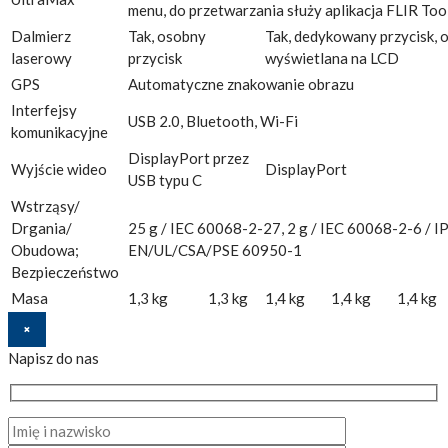
menu, do przetwarzania służy aplikacja FLIR Too
Dalmierz
Tak, osobny
Tak, dedykowany przycisk, 
laserowy
przycisk
wyświetlana na LCD
GPS
Automatyczne znakowanie obrazu
Interfejsy
USB 2.0, Bluetooth, Wi-Fi
komunikacyjne
DisplayPort przez
Wyjście wideo
DisplayPort
USB typu C
Wstrząsy/
Drgania/
25 g / IEC 60068-2-27, 2 g / IEC 60068-2-6 / IP
Obudowa;
EN/UL/CSA/PSE 60950-1
Bezpieczeństwo
Masa
1,3 kg
1,3 kg
1,4 kg
1,4 kg
1,4 kg
×
Napisz do nas