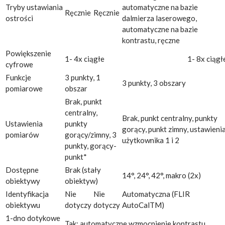
Tryby ustawiania
automatyczne na bazie
Ręcznie
Ręcznie
ostrości
dalmierza laserowego,
automatyczne na bazie
kontrastu, ręczne
Powiększenie
1- 4x ciągłe
1- 8x ciągł
cyfrowe
Funkcje
3 punkty, 1
3 punkty, 3 obszary
pomiarowe
obszar
Brak, punkt
centralny,
Brak, punkt centralny, punkty
Ustawienia
punkty
gorący, punkt zimny, ustawieni
pomiarów
gorący/zimny, 3
użytkownika 1 i 2
punkty, gorący-
punkt*
Dostępne
Brak (stały
14°, 24°, 42°, makro (2x)
obiektywy
obiektyw)
Identyfikacja
Nie
Nie
Automatyczna (FLIR
obiektywu
dotyczy
dotyczy
AutoCalTM)
1-dno dotykowe
Tak: automatyczne wzmocnienie kontrastu