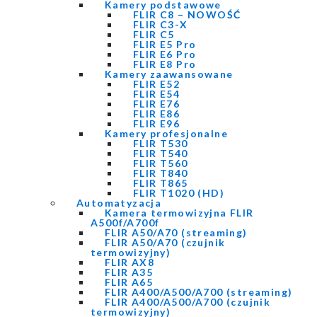
Kamery podstawowe
FLIR C8 – NOWOŚĆ
FLIR C3-X
FLIR C5
FLIR E5 Pro
FLIR E6 Pro
FLIR E8 Pro
Kamery zaawansowane
FLIR E52
FLIR E54
FLIR E76
FLIR E86
FLIR E96
Kamery profesjonalne
FLIR T530
FLIR T540
FLIR T560
FLIR T840
FLIR T865
FLIR T1020 (HD)
Automatyzacja
Kamera termowizyjna FLIR
A500f/A700f
FLIR A50/A70 (streaming)
FLIR A50/A70 (czujnik
termowizyjny)
FLIR AX8
FLIR A35
FLIR A65
FLIR A400/A500/A700 (streaming)
FLIR A400/A500/A700 (czujnik
termowizyjny)