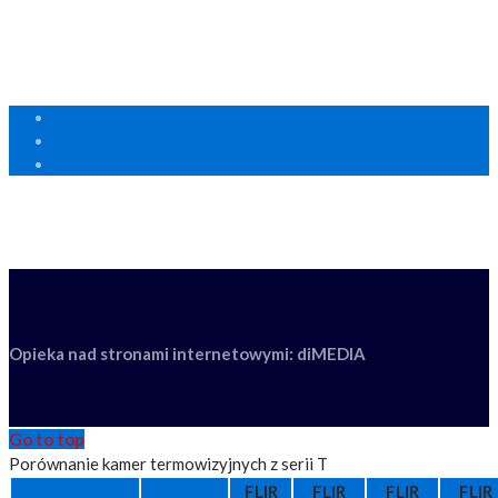
Polityka prywatności RODO
Centrum wsparcia technicznego FLIR
Opieka nad stronami internetowymi: diMEDIA
Go to top
Porównanie kamer termowizyjnych z serii T
FLIR
FLIR
FLIR
FLIR