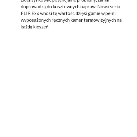
doprowadzą do kosztownych napraw. Nowa seria
FLIR Exx wnosi tę wartość dzięki gamie w pełni
wyposażonych ręcznych kamer termowizyjnych na
każdą kieszeń.
Kamera termowizyjna FLIR 54 w akcji