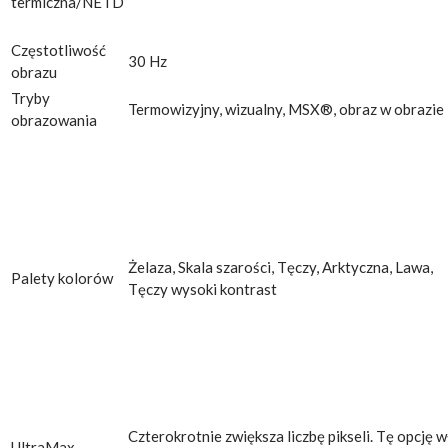
termiczna/NETD
Częstotliwość
30 Hz
obrazu
Tryby
Termowizyjny, wizualny, MSX®, obraz w obrazie
obrazowania
Żelaza, Skala szarości, Tęczy, Arktyczna, Lawa,
Palety kolorów
Tęczy wysoki kontrast
Czterokrotnie zwiększa liczbę pikseli. Tę opcję w
UltraMax