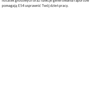
notatek głosowych oraz funkcje generowania raportów
pomagają E54 usprawnić Twój dzień pracy.
Najważniejsze cechy:
Kamery z serii Exx są pierwszymi modelami FLIR
wyposażonymi w naszą wyjątkową opcję
planowania tras inspekcji, która jest automatycznie
włączana w kamerze.
Zaprojektowana dla techników termografii, którzy
regularnie kontrolują dużą liczbę obiektów w ciągu
dnia, FLIR Inspection Route prowadzi użytkownika
wzdłuż wstępnie zdefiniowanej trasy punktów