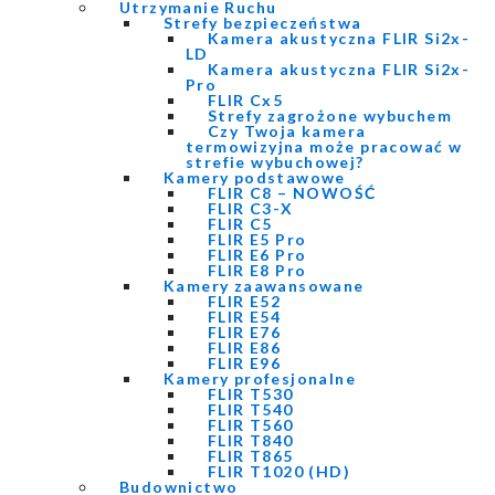
Utrzymanie Ruchu
Strefy bezpieczeństwa
Kamera akustyczna FLIR Si2x-
LD
Kamera akustyczna FLIR Si2x-
Pro
FLIR Cx5
Strefy zagrożone wybuchem
Czy Twoja kamera
termowizyjna może pracować w
strefie wybuchowej?
Kamery podstawowe
FLIR C8 – NOWOŚĆ
FLIR C3-X
FLIR C5
FLIR E5 Pro
FLIR E6 Pro
FLIR E8 Pro
Kamery zaawansowane
FLIR E52
FLIR E54
FLIR E76
FLIR E86
FLIR E96
Kamery profesjonalne
FLIR T530
FLIR T540
FLIR T560
FLIR T840
FLIR T865
FLIR T1020 (HD)
Budownictwo