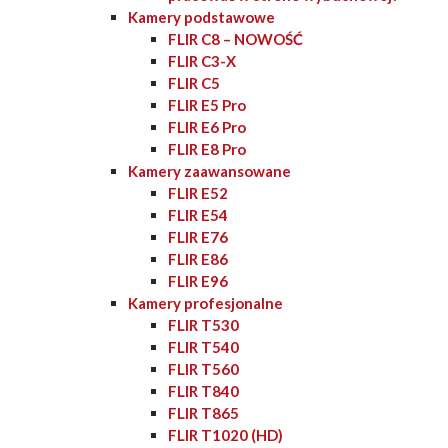
Kamery podstawowe
FLIR C8 – NOWOŚĆ
FLIR C3-X
FLIR C5
FLIR E5 Pro
FLIR E6 Pro
FLIR E8 Pro
Kamery zaawansowane
FLIR E52
FLIR E54
FLIR E76
FLIR E86
FLIR E96
Kamery profesjonalne
FLIR T530
FLIR T540
FLIR T560
FLIR T840
FLIR T865
FLIR T1020 (HD)