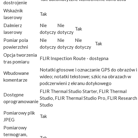
dostrojenie
Wskaźnik
Tak
laserowy
Dalmierz
Nie
Nie
Tak
laserowy
dotyczy
dotyczy
Pomiar pola
Nie
Nie
Nie
Tak
powierzchni
dotyczy
dotyczy
dotyczy
Opcja tworzenia
FLIR Inspection Route - dostępna
tras pomiaru
Notatki głosowe i oznaczanie GPS do obrazów i
Wbudowane
wideo; notatki tekstowe; szkic na obrazach w
komentarze
podczerwieni z ekranu dotykowego
FLIR Thermal Studio Starter, FLIR Thermal
Dostępne
Studio, FLIR Thermal Studio Pro, FLIR Research
oprogramowanie
Studio
Pomiarowy plik
Tak
JPEG
Pomiarowy
termogram,
Tak