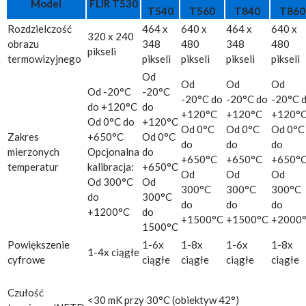
Model
FLIR T530
T540
T560
T840
T860
Rozdzielczość
464 x
640 x
464 x
640 x
320 x 240
obrazu
348
480
348
480
pikseli
termowizyjnego
pikseli
pikseli
pikseli
pikseli
Od
Od
Od
Od
Od -20°C
-20°C
-20°C do
-20°C do
-20°C 
do +120°C
do
+120°C
+120°C
+120°
Od 0°C do
+120°C
Od 0°C
Od 0°C
Od 0°C
Zakres
+650°C
Od 0°C
do
do
do
mierzonych
Opcjonalna
do
+650°C
+650°C
+650°
temperatur
kalibracja:
+650°C
Od
Od
Od
Od 300°C
Od
300°C
300°C
300°C
do
300°C
do
do
do
+1200°C
do
+1500°C
+1500°C
+2000
1500°C
Powiększenie
1-6x
1-8x
1-6x
1-8x
1-4x ciągłe
cyfrowe
ciągłe
ciągłe
ciągłe
ciągłe
Czułość
<30 mK przy 30°C (obiektyw 42°)