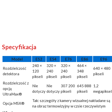
Specyfikacja
Model
E52
E54
E76
E86
E96
240 ×
320 ×
320 ×
464 ×
Rozdzielczość
640 × 480
120
240
240
348
detektora
pikseli
pikseli
pikseli
pikseli
pikseli
Rozdzielczość z
Nie
Nie
307 200
645 888
1,2
opcją
dotyczy
dotyczy
pikseli
pikseli
megapiksel
UltraMax®
Tak: szczegóły z kamery wizualnej nakładane są
Opcja MSX®
na obraz termowizyjny w czsie rzeczywistym