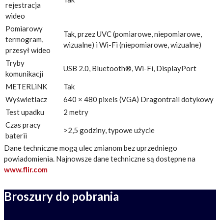
rejestracja
wideo
Pomiarowy
Tak, przez UVC (pomiarowe, niepomiarowe,
termogram,
wizualne) i Wi-Fi (niepomiarowe, wizualne)
przesył wideo
Tryby
USB 2.0, Bluetooth®, Wi-Fi, DisplayPort
komunikacji
METERLiNK
Tak
Wyświetlacz
640 × 480 pixels (VGA) Dragontrail dotykowy
Test upadku
2 metry
Czas pracy
>2,5 godziny, typowe użycie
baterii
Dane techniczne mogą ulec zmianom bez uprzedniego
powiadomienia. Najnowsze dane techniczne są dostępne na
www.flir.com
Broszury do pobrania