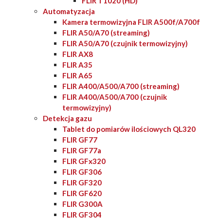
FLIR T1020 (HD)
Automatyzacja
Kamera termowizyjna FLIR A500f/A700f
FLIR A50/A70 (streaming)
FLIR A50/A70 (czujnik termowizyjny)
FLIR AX8
FLIR A35
FLIR A65
FLIR A400/A500/A700 (streaming)
FLIR A400/A500/A700 (czujnik
termowizyjny)
Detekcja gazu
Tablet do pomiarów ilościowych QL320
FLIR GF77
FLIR GF77a
FLIR GFx320
FLIR GF306
FLIR GF320
FLIR GF620
FLIR G300A
FLIR GF304