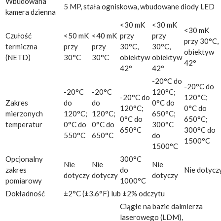
Wbudowana
5 MP, stała ogniskowa, wbudowane diody LED
kamera dzienna
<30 mK
<30 mK
<30 mK
Czułość
<50 mK
<40 mK
przy
przy
przy 30°C,
termiczna
przy
przy
30°C,
30°C,
obiektyw
(NETD)
30°C
30°C
obiektyw
obiektyw
42°
42°
42°
-20°C do
-20°C do
-20°C
-20°C
120°C;
-20°C do
120°C;
Zakres
do
do
0°C do
120°C;
0°C do
mierzonych
120°C;
120°C;
650°C;
0°C do
650°C;
temperatur
0°C do
0°C do
300°C
650°C
300°C do
550°C
650°C
do
1500°C
1500°C
Opcjonalny
300°C
Nie
Nie
Nie
zakres
do
Nie dotycz
dotyczy
dotyczy
dotyczy
pomiarowy
1000°C
Dokładność
±2°C (±3.6°F) lub ±2% odczytu
Ciągłe na bazie dalmierza
laserowego (LDM),