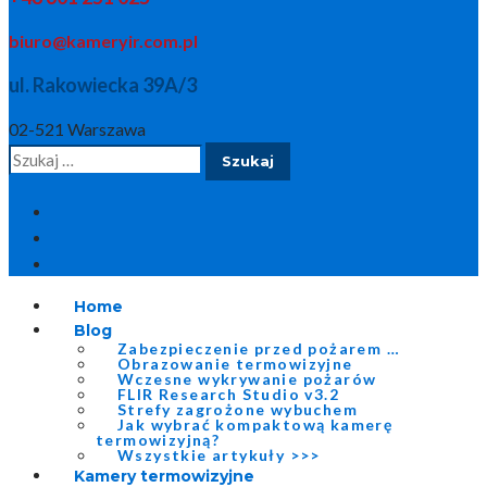
biuro@kameryir.com.pl
ul. Rakowiecka 39A/3
02-521 Warszawa
Szukaj:
Home
Blog
Zabezpieczenie przed pożarem …
Obrazowanie termowizyjne
Wczesne wykrywanie pożarów
FLIR Research Studio v3.2
Strefy zagrożone wybuchem
Jak wybrać kompaktową kamerę
termowizyjną?
Wszystkie artykuły >>>
Kamery termowizyjne