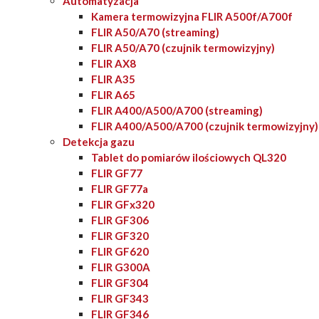
Automatyzacja
Kamera termowizyjna FLIR A500f/A700f
FLIR A50/A70 (streaming)
FLIR A50/A70 (czujnik termowizyjny)
FLIR AX8
FLIR A35
FLIR A65
FLIR A400/A500/A700 (streaming)
FLIR A400/A500/A700 (czujnik termowizyjny)
Detekcja gazu
Tablet do pomiarów ilościowych QL320
FLIR GF77
FLIR GF77a
FLIR GFx320
FLIR GF306
FLIR GF320
FLIR GF620
FLIR G300A
FLIR GF304
FLIR GF343
FLIR GF346