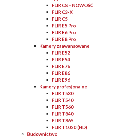
FLIR C8 – NOWOŚĆ
FLIR C3-X
FLIR C5
FLIR E5 Pro
FLIR E6 Pro
FLIR E8 Pro
Kamery zaawansowane
FLIR E52
FLIR E54
FLIR E76
FLIR E86
FLIR E96
Kamery profesjonalne
FLIR T530
FLIR T540
FLIR T560
FLIR T840
FLIR T865
FLIR T1020 (HD)
Budownictwo