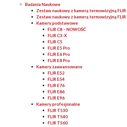
Badania Naukowe
Zestaw naukowy z kamerą termowizyjną FLI
Zestaw naukowy z kamerą termowizyjną FLI
Kamery podstawowe
FLIR C8 – NOWOŚĆ
FLIR C3-X
FLIR C5
FLIR E5 Pro
FLIR E6 Pro
FLIR E8 Pro
Kamery zaawansowane
FLIR E52
FLIR E54
FLIR E76
FLIR E86
FLIR E96
Kamery profesjonalne
FLIR T530
FLIR T540
FLIR T560