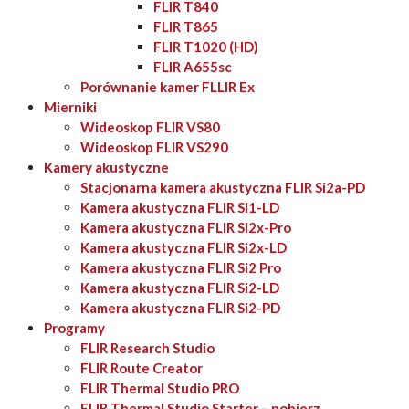
FLIR T840
FLIR T865
FLIR T1020 (HD)
FLIR A655sc
Porównanie kamer FLLIR Ex
Mierniki
Wideoskop FLIR VS80
Wideoskop FLIR VS290
Kamery akustyczne
Stacjonarna kamera akustyczna FLIR Si2a-PD
Kamera akustyczna FLIR Si1-LD
Kamera akustyczna FLIR Si2x-Pro
Kamera akustyczna FLIR Si2x-LD
Kamera akustyczna FLIR Si2 Pro
Kamera akustyczna FLIR Si2-LD
Kamera akustyczna FLIR Si2-PD
Programy
FLIR Research Studio
FLIR Route Creator
FLIR Thermal Studio PRO
FLIR Thermal Studio Starter – pobierz