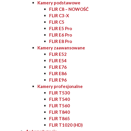
Kamery podstawowe
FLIR C8 – NOWOŚĆ
FLIR C3-X
FLIR C5
FLIR E5 Pro
FLIR E6 Pro
FLIR E8 Pro
Kamery zaawansowane
FLIR E52
FLIR E54
FLIR E76
FLIR E86
FLIR E96
Kamery profesjonalne
FLIR T530
FLIR T540
FLIR T560
FLIR T840
FLIR T865
FLIR T1020 (HD)