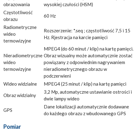
obrazowania
wysokiej czułości (HSM)
Częstotliwość
60 Hz
obrazu
Radiometryczne
Rozszerzenie: *.seq ; częstotliwość 7,5 i 15
wideo
Hz. Rjestracja na karcie pamięci
termowizyjne
MPEG4 (do 60 minut / klip) na kartę pamięci.
Nieradiometryczne
Obraz wizualny może automatycznie zostać
wideo
powiązany z odpowiednim nagrywaniem
termowizyjne
nieradiometrycznego obrazu w
podczerwieni
Wideo widzialne
MPEG4 (25 minut / klip) na kartę pamięci
3,2 Mp, automatyczne ustawianie ostrości i
Obraz widzialny
dwie lampy wideo
Dane lokalizacji automatycznie dodawane
GPS
do każdego obrazu z wbudowanego GPS
Pomiar