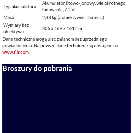
Akumulator litowo-jonowy, wielokrotnego
Typ akumulatora
ładowania, 7,2 V
Masa
2,48 kg (z obiektywem i baterią)
Wymiary bez
306 x 169 x 161 mm
obiektywu
Dane techniczne mogą ulec zmianom bez uprzedniego
powiadomienia. Najnowsze dane techniczne są dostępne na
www.flir.com
Broszury do pobrania