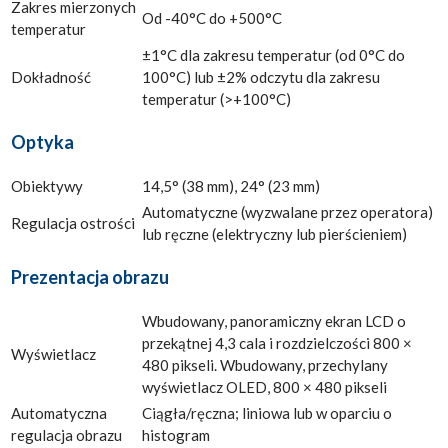
Zakres mierzonych
Od -40°C do +500°C
temperatur
±1°C dla zakresu temperatur (od 0°C do
Dokładność
100°C) lub ±2% odczytu dla zakresu
temperatur (>+100°C)
Optyka
Obiektywy
14,5° (38 mm), 24° (23 mm)
Automatyczne (wyzwalane przez operatora)
Regulacja ostrości
lub ręczne (elektryczny lub pierścieniem)
Prezentacja obrazu
Wbudowany, panoramiczny ekran LCD o
przekątnej 4,3 cala i rozdzielczości 800 ×
Wyświetlacz
480 pikseli. Wbudowany, przechylany
wyświetlacz OLED, 800 × 480 pikseli
Automatyczna
Ciągła/ręczna; liniowa lub w oparciu o
regulacja obrazu
histogram