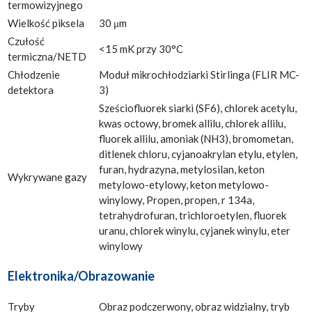
termowizyjnego
Wielkość piksela
30 μm
Czułość
<15 mK przy 30°C
termiczna/NETD
Chłodzenie
Moduł mikrochłodziarki Stirlinga (FLIR MC-
detektora
3)
Sześciofluorek siarki (SF6), chlorek acetylu,
kwas octowy, bromek allilu, chlorek allilu,
fluorek allilu, amoniak (NH3), bromometan,
ditlenek chloru, cyjanoakrylan etylu, etylen,
furan, hydrazyna, metylosilan, keton
Wykrywane gazy
metylowo-etylowy, keton metylowo-
winylowy, Propen, propen, r 134a,
tetrahydrofuran, trichloroetylen, fluorek
uranu, chlorek winylu, cyjanek winylu, eter
winylowy
Elektronika/Obrazowanie
Tryby
Obraz podczerwony, obraz widzialny, tryb