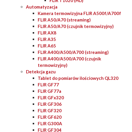
FLIR T1020 (HD)
Automatyzacja
Kamera termowizyjna FLIR A500f/A700f
FLIR A50/A70 (streaming)
FLIR A50/A70 (czujnik termowizyjny)
FLIR AX8
FLIR A35
FLIR A65
FLIR A400/A500/A700 (streaming)
FLIR A400/A500/A700 (czujnik
termowizyjny)
Detekcja gazu
Tablet do pomiarów ilościowych QL320
FLIR GF77
FLIR GF77a
FLIR GFx320
FLIR GF306
FLIR GF320
FLIR GF620
FLIR G300A
FLIR GF304