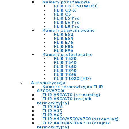
Kamery podstawowe
FLIR C8 – NOWOŚĆ
FLIR C3-X
FLIR C5
FLIR E5 Pro
FLIR E6 Pro
FLIR E8 Pro
Kamery zaawansowane
FLIR E52
FLIR E54
FLIR E76
FLIR E86
FLIR E96
Kamery profesjonalne
FLIR T530
FLIR T540
FLIR T560
FLIR T840
FLIR T865
FLIR T1020 (HD)
Automatyzacja
Kamera termowizyjna FLIR
A500f/A700f
FLIR A50/A70 (streaming)
FLIR A50/A70 (czujnik
termowizyjny)
FLIR AX8
FLIR A35
FLIR A65
FLIR A400/A500/A700 (streaming)
FLIR A400/A500/A700 (czujnik
termowizyjny)