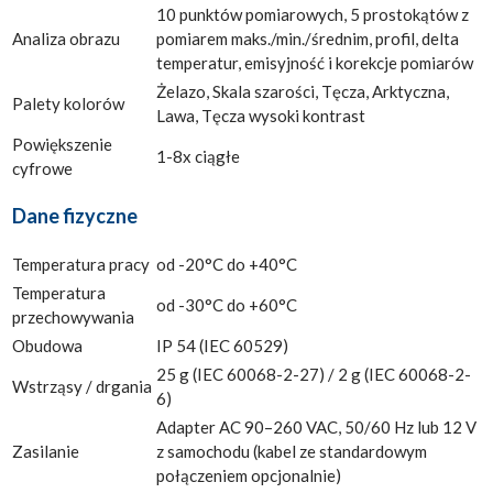
10 punktów pomiarowych, 5 prostokątów z
Analiza obrazu
pomiarem maks./min./średnim, profil, delta
temperatur, emisyjność i korekcje pomiarów
Żelazo, Skala szarości, Tęcza, Arktyczna,
Palety kolorów
Lawa, Tęcza wysoki kontrast
Powiększenie
1-8x ciągłe
cyfrowe
Dane fizyczne
Temperatura pracy
od -20°C do +40°C
Temperatura
od -30°C do +60°C
przechowywania
Obudowa
IP 54 (IEC 60529)
25 g (IEC 60068-2-27) / 2 g (IEC 60068-2-
Wstrząsy / drgania
6)
Adapter AC 90–260 VAC, 50/60 Hz lub 12 V
Zasilanie
z samochodu (kabel ze standardowym
połączeniem opcjonalnie)