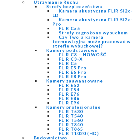
Utrzymanie Ruchu
Strefy bezpieczeństwa
Kamera akustyczna FLIR Si2x-
LD
Kamera akustyczna FLIR Si2x-
Pro
FLIR Cx5
Strefy zagrożone wybuchem
Czy Twoja kamera
termowizyjna może pracować w
strefie wybuchowej?
Kamery podstawowe
FLIR C8 – NOWOŚĆ
FLIR C3-X
FLIR C5
FLIR E5 Pro
FLIR E6 Pro
FLIR E8 Pro
Kamery zaawansowane
FLIR E52
FLIR E54
FLIR E76
FLIR E86
FLIR E96
Kamery profesjonalne
FLIR T530
FLIR T540
FLIR T560
FLIR T840
FLIR T865
FLIR T1020 (HD)
Budownictwo