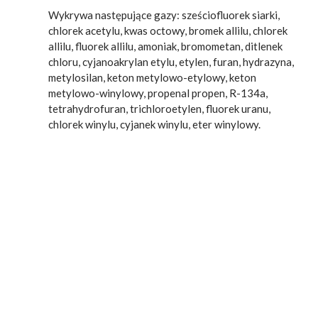
Wykrywa następujące gazy: sześciofluorek siarki,
chlorek acetylu, kwas octowy, bromek allilu, chlorek
allilu, fluorek allilu, amoniak, bromometan, ditlenek
chloru, cyjanoakrylan etylu, etylen, furan, hydrazyna,
metylosilan, keton metylowo-etylowy, keton
metylowo-winylowy, propenal propen, R-134a,
tetrahydrofuran, trichloroetylen, fluorek uranu,
chlorek winylu, cyjanek winylu, eter winylowy.
Kamera termowizyjna FLIR GF306 -
użytkowanie i termogramy