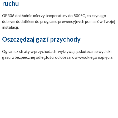
ruchu
GF306 dokładnie mierzy temperatury do 500°C, co czyni go
dobrym dodatkiem do programu prewencyjnych pomiarów Twojej
instalacji.
Oszczędzaj gaz i przychody
Ogranicz straty w przychodach, wykrywając skutecznie wycieki
gazu, z bezpiecznej odległości od obszarów wysokiego napięcia.
Najważniejsze cechy:
Dzięki doskonałej rozdzielczości, czułości
termicznej i trybowi wysokiej czułości FLIR
GF306 umożliwia wizualizację wycieków, dzięki