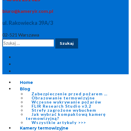
biuro@kameryir.com.pl
ul. Rakowiecka 39A/3
02-521 Warszawa
Szukaj:
Home
Blog
Zabezpieczenie przed pożarem …
Obrazowanie termowizyjne
Wczesne wykrywanie pożarów
FLIR Research Studio v3.2
Strefy zagrożone wybuchem
Jak wybrać kompaktową kamerę
termowizyjną?
Wszystkie artykuły >>>
Kamery termowizyjne