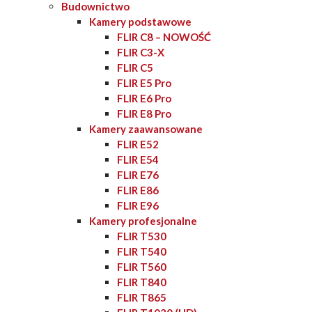
Budownictwo
Kamery podstawowe
FLIR C8 – NOWOŚĆ
FLIR C3-X
FLIR C5
FLIR E5 Pro
FLIR E6 Pro
FLIR E8 Pro
Kamery zaawansowane
FLIR E52
FLIR E54
FLIR E76
FLIR E86
FLIR E96
Kamery profesjonalne
FLIR T530
FLIR T540
FLIR T560
FLIR T840
FLIR T865