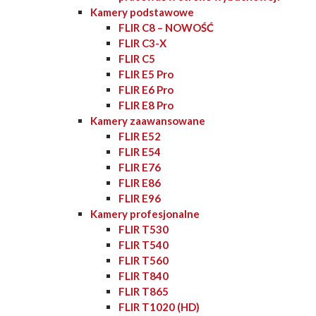
Kamery podstawowe
FLIR C8 – NOWOŚĆ
FLIR C3-X
FLIR C5
FLIR E5 Pro
FLIR E6 Pro
FLIR E8 Pro
Kamery zaawansowane
FLIR E52
FLIR E54
FLIR E76
FLIR E86
FLIR E96
Kamery profesjonalne
FLIR T530
FLIR T540
FLIR T560
FLIR T840
FLIR T865
FLIR T1020 (HD)