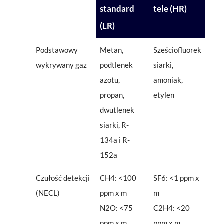
standard
tele (HR)
(LR)
Podstawowy
Metan,
Sześciofluorek
wykrywany gaz
podtlenek
siarki,
azotu,
amoniak,
propan,
etylen
dwutlenek
siarki, R-
134a i R-
152a
Czułość detekcji
CH4: <100
SF6: <1 ppm x
(NECL)
ppm x m
m
N2O: <75
C2H4: <20
ppm x m
ppm x m