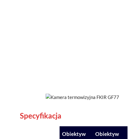
wbudowanych narzędzi do adnotacji,
konfigurowalnych folderów roboczych
i generowania raportów metodą
przeciągnij i upuść.
Natychmiastowe połączenie przez
Wi-Fi z urządzeniami mobilnymi w
celu przesyłania danych i
raportowania.
Specyfikacja
Obiektyw
Obiektyw