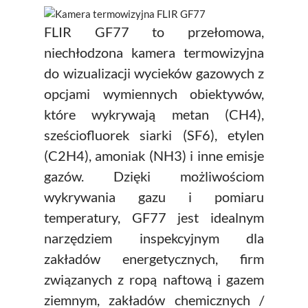
FLIR A400/A500/A700 (C
FLIR GF304
FLIR GF77 to przełomowa,
TERMOWIZYJNY)
FLIR GF343
niechłodzona kamera termowizyjna
do wizualizacji wycieków gazowych z
FLIR GF346
opcjami wymiennych obiektywów,
które wykrywają metan (CH4),
sześciofluorek siarki (SF6), etylen
(C2H4), amoniak (NH3) i inne emisje
gazów. Dzięki możliwościom
wykrywania gazu i pomiaru
temperatury, GF77 jest idealnym
narzędziem inspekcyjnym dla
zakładów energetycznych, firm
związanych z ropą naftową i gazem
ziemnym, zakładów chemicznych /