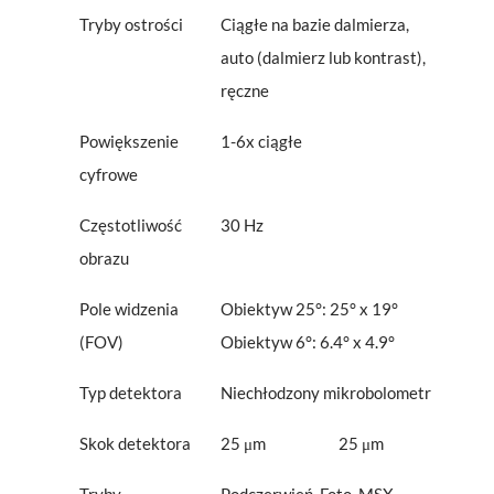
Tryby ostrości
Ciągłe na bazie dalmierza,
auto (dalmierz lub kontrast),
ręczne
Powiększenie
1-6x ciągłe
cyfrowe
Częstotliwość
30 Hz
obrazu
Pole widzenia
Obiektyw 25°: 25° x 19°
(FOV)
Obiektyw 6°: 6.4° x 4.9°
Typ detektora
Niechłodzony mikrobolometr
Skok detektora
25 μm
25 μm
Tryby
Podczerwień, Foto, MSX,