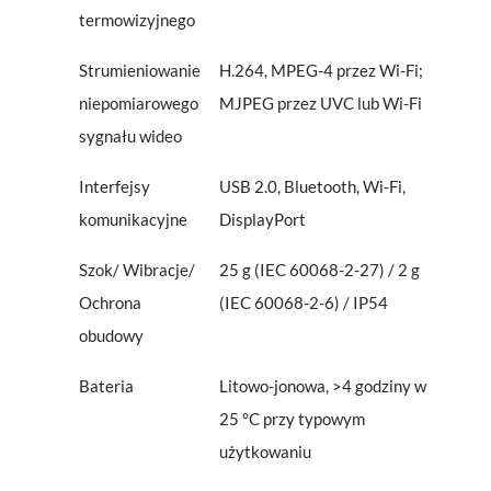
termowizyjnego
Strumieniowanie
H.264, MPEG-4 przez Wi-Fi;
niepomiarowego
MJPEG przez UVC lub Wi-Fi
sygnału wideo
Interfejsy
USB 2.0, Bluetooth, Wi-Fi,
komunikacyjne
DisplayPort
Szok/ Wibracje/
25 g (IEC 60068-2-27) / 2 g
Ochrona
(IEC 60068-2-6) / IP54
obudowy
Bateria
Litowo-jonowa, >4 godziny w
25 °C przy typowym
użytkowaniu