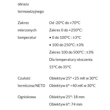
obrazu
termowizyjnego
Zakres
Od -20°C do +70°C
mierzonych
Zakres 0 do +250°C:
temperatur
• 0 do 100°C : ±3°C
• 100 do 250°C: ±3%
Zakres 100 do 500°C : ±3%
Dla temperatury otoczenia
15°C do 35°C
Czułość
Obiektyw 25° <25 mK w 30°C
termiczna/NETD
Obiektyw 6° <40 mK w 30°C
Ogniskowa
Obiektyw 25°: 18 mm
Obiektyw 6°: 74 mm