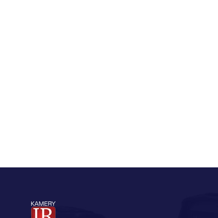
Więcej
Kamera Termowizyjna FLIR T840
Rozdzielczość: 464 x 348 pikseli
Zakres mierzonych temperatur: od -20°C
do 120°C; od 0°C do 650°C; od 300°C do
1500°C
Więcej