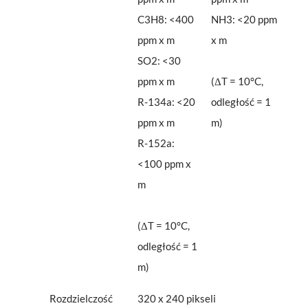
C3H8: <400
NH3: <20 ppm
ppm x m
x m
SO2: <30
ppm x m
(ΔT = 10°C,
R-134a: <20
odległość = 1
ppm x m
m)
R-152a:
<100 ppm x
m
(ΔT = 10°C,
odległość = 1
m)
Rozdzielczość
320 x 240 pikseli