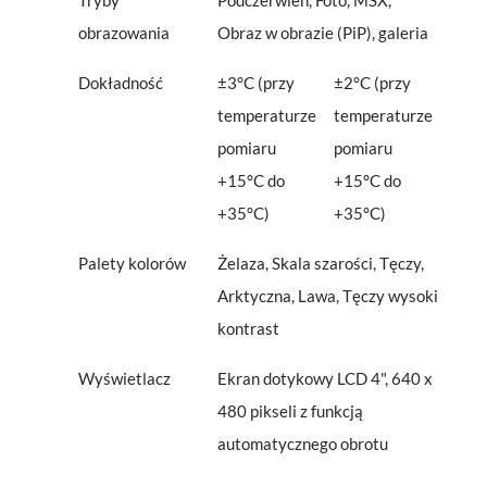
obrazowania
Obraz w obrazie (PiP), galeria
Dokładność
±3°C (przy
±2°C (przy
temperaturze
temperaturze
pomiaru
pomiaru
+15°C do
+15°C do
+35°C)
+35°C)
Palety kolorów
Żelaza, Skala szarości, Tęczy,
Arktyczna, Lawa, Tęczy wysoki
kontrast
Wyświetlacz
Ekran dotykowy LCD 4", 640 x
480 pikseli z funkcją
automatycznego obrotu