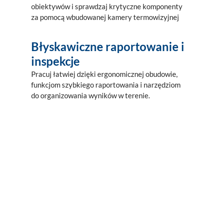
obiektywów i sprawdzaj krytyczne komponenty
za pomocą wbudowanej kamery termowizyjnej
Błyskawiczne raportowanie i
inspekcje
Pracuj łatwiej dzięki ergonomicznej obudowie,
funkcjom szybkiego raportowania i narzędziom
do organizowania wyników w terenie.
Najważniejsze cechy:
Wizualizuj gazy w określonym
spektrum, jednocześnie redukując
fałszywe ujemne gazy, które