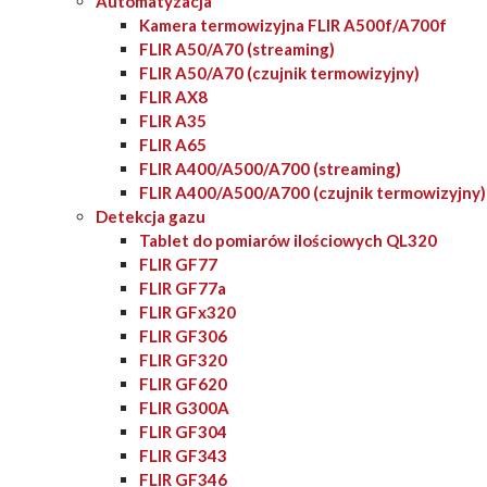
Automatyzacja
Kamera termowizyjna FLIR A500f/A700f
FLIR A50/A70 (streaming)
FLIR A50/A70 (czujnik termowizyjny)
FLIR AX8
FLIR A35
FLIR A65
FLIR A400/A500/A700 (streaming)
FLIR A400/A500/A700 (czujnik termowizyjny)
Detekcja gazu
Tablet do pomiarów ilościowych QL320
FLIR GF77
FLIR GF77a
FLIR GFx320
FLIR GF306
FLIR GF320
FLIR GF620
FLIR G300A
FLIR GF304
FLIR GF343
FLIR GF346