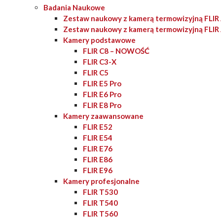
Badania Naukowe
Zestaw naukowy z kamerą termowizyjną FLI
Zestaw naukowy z kamerą termowizyjną FLI
Kamery podstawowe
FLIR C8 – NOWOŚĆ
FLIR C3-X
FLIR C5
FLIR E5 Pro
FLIR E6 Pro
FLIR E8 Pro
Kamery zaawansowane
FLIR E52
FLIR E54
FLIR E76
FLIR E86
FLIR E96
Kamery profesjonalne
FLIR T530
FLIR T540
FLIR T560