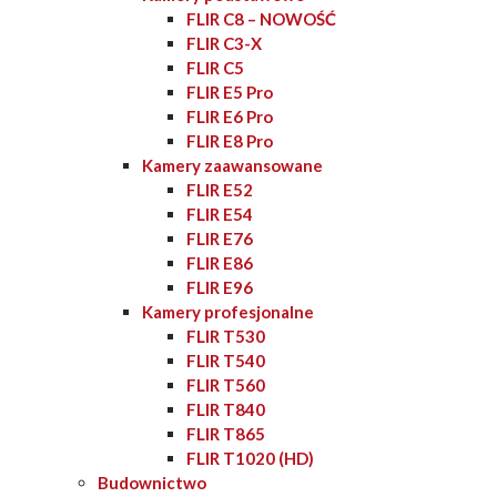
FLIR C8 – NOWOŚĆ
FLIR C3-X
FLIR C5
FLIR E5 Pro
FLIR E6 Pro
FLIR E8 Pro
Kamery zaawansowane
FLIR E52
FLIR E54
FLIR E76
FLIR E86
FLIR E96
Kamery profesjonalne
FLIR T530
FLIR T540
FLIR T560
FLIR T840
FLIR T865
FLIR T1020 (HD)
Budownictwo