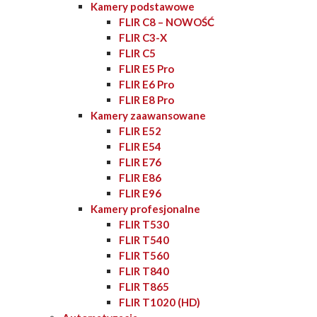
Kamery podstawowe
FLIR C8 – NOWOŚĆ
FLIR C3-X
FLIR C5
FLIR E5 Pro
FLIR E6 Pro
FLIR E8 Pro
Kamery zaawansowane
FLIR E52
FLIR E54
FLIR E76
FLIR E86
FLIR E96
Kamery profesjonalne
FLIR T530
FLIR T540
FLIR T560
FLIR T840
FLIR T865
FLIR T1020 (HD)