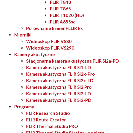
FLIR T840
FLIR T865
FLIR T1020 (HD)
FLIR A655sc
Porównanie kamer FLLIR Ex
Mierniki
Wideoskop FLIR VS80
Wideoskop FLIR VS290
Kamery akustyczne
Stacjonarna kamera akustyczna FLIR Si2a-PD
Kamera akustyczna FLIR Si1-LD
Kamera akustyczna FLIR Si2x-Pro
Kamera akustyczna FLIR Si2x-LD
Kamera akustyczna FLIR Si2 Pro
Kamera akustyczna FLIR Si2-LD
Kamera akustyczna FLIR Si2-PD
Programy
FLIR Research Studio
FLIR Route Creator
FLIR Thermal Studio PRO
FLIR Thermal Studio Starter – pobierz