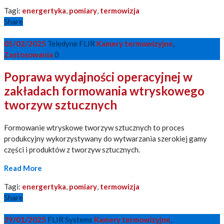
Tagi:
energertyka
,
pomiary
,
termowizja
Share
05/02/2025
Teledyne FLIR
Kamery termowizyjne
,
Zastosowania
0
Poprawa wydajności operacyjnej w
zakładach formowania wtryskowego
tworzyw sztucznych
Formowanie wtryskowe tworzyw sztucznych to proces
produkcyjny wykorzystywany do wytwarzania szerokiej gamy
części i produktów z tworzyw sztucznych.
Read More
Tagi:
energertyka
,
pomiary
,
termowizja
Share
29/01/2025
FLIR Systems
Kamery termowizyjne
,