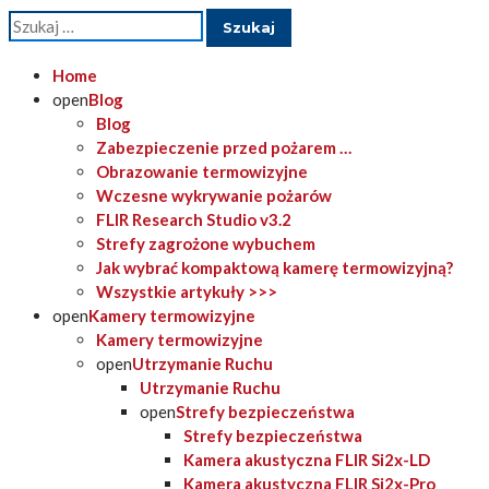
Szukaj:
Home
open
Blog
Blog
Zabezpieczenie przed pożarem …
Obrazowanie termowizyjne
Wczesne wykrywanie pożarów
FLIR Research Studio v3.2
Strefy zagrożone wybuchem
Jak wybrać kompaktową kamerę termowizyjną?
Wszystkie artykuły >>>
open
Kamery termowizyjne
Kamery termowizyjne
open
Utrzymanie Ruchu
Utrzymanie Ruchu
open
Strefy bezpieczeństwa
Strefy bezpieczeństwa
Kamera akustyczna FLIR Si2x-LD
Kamera akustyczna FLIR Si2x-Pro