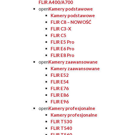
FLIR A400/A700
open
Kamery podstawowe
Kamery podstawowe
FLIR C8 – NOWOŚĆ
FLIR C3-X
FLIR C5
FLIR E5 Pro
FLIR E6 Pro
FLIR E8 Pro
open
Kamery zaawansowane
Kamery zaawansowane
FLIR E52
FLIR E54
FLIR E76
FLIR E86
FLIR E96
open
Kamery profesjonalne
Kamery profesjonalne
FLIR T530
FLIR T540
FLIR T560