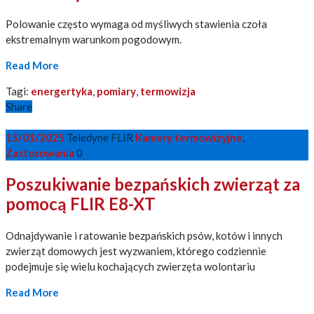
Polowanie często wymaga od myśliwych stawienia czoła
ekstremalnym warunkom pogodowym.
Read More
Tagi:
energertyka
,
pomiary
,
termowizja
Share
15/01/2025
Teledyne FLIR
Kamery termowizyjne
,
Zastosowania
0
Poszukiwanie bezpańskich zwierząt za
pomocą FLIR E8-XT
Odnajdywanie i ratowanie bezpańskich psów, kotów i innych
zwierząt domowych jest wyzwaniem, którego codziennie
podejmuje się wielu kochających zwierzęta wolontariu
Read More