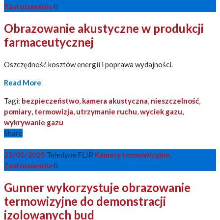
Zastosowania
0
Obrazowanie akustyczne w produkcji
farmaceutycznej
Oszczędność kosztów energii i poprawa wydajności.
Read More
Tagi:
bezpieczeństwo
,
kamera akustyczna
,
nieszczelność
,
pomiary
,
termowizja
,
utrzymanie ruchu
,
wyciek gazu
,
wykrywanie gazu
Share
22/01/2025
Teledyne FLIR
Kamery termowizyjne
,
Zastosowania
0
Gunner wykorzystuje obrazowanie
termowizyjne do demonstracji
izolowanych bud