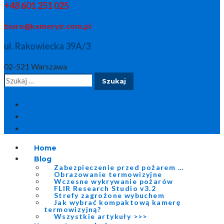
+48 601 251 025
biuro@kameryir.com.pl
ul. Rakowiecka 39A/3
02-521 Warszawa
Szukaj:
Home
Blog
Zabezpieczenie przed pożarem …
Obrazowanie termowizyjne
Wczesne wykrywanie pożarów
FLIR Research Studio v3.2
Strefy zagrożone wybuchem
Jak wybrać kompaktową kamerę
termowizyjną?
Wszystkie artykuły >>>