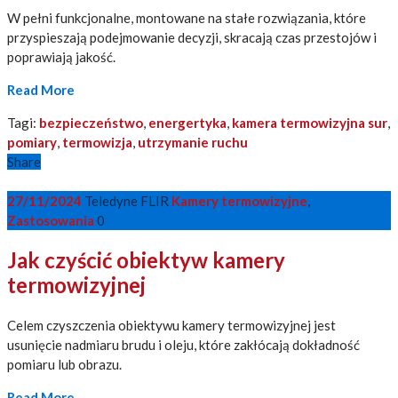
W pełni funkcjonalne, montowane na stałe rozwiązania, które
przyspieszają podejmowanie decyzji, skracają czas przestojów i
poprawiają jakość.
Read More
Tagi:
bezpieczeństwo
,
energertyka
,
kamera termowizyjna sur
,
pomiary
,
termowizja
,
utrzymanie ruchu
Share
27/11/2024
Teledyne FLIR
Kamery termowizyjne
,
Zastosowania
0
Jak czyścić obiektyw kamery
termowizyjnej
Celem czyszczenia obiektywu kamery termowizyjnej jest
usunięcie nadmiaru brudu i oleju, które zakłócają dokładność
pomiaru lub obrazu.
Read More