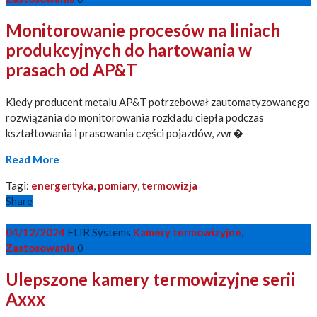
Monitorowanie procesów na liniach
produkcyjnych do hartowania w
prasach od AP&T
Kiedy producent metalu AP&T potrzebował zautomatyzowanego
rozwiązania do monitorowania rozkładu ciepła podczas
kształtowania i prasowania części pojazdów, zwr�
Read More
Tagi:
energertyka
,
pomiary
,
termowizja
Share
04/12/2024
FLIR Systems
Kamery termowizyjne
,
Zastosowania
0
Ulepszone kamery termowizyjne serii
Axxx