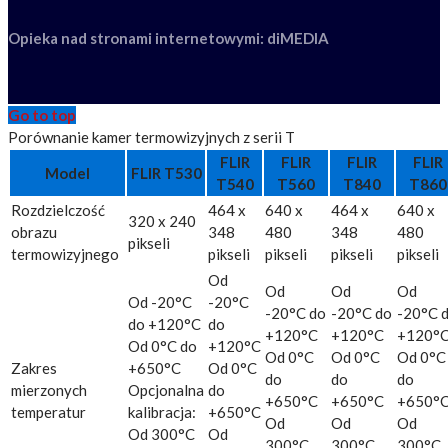
Opieka nad stronami internetowymi: diMEDIA
Go to top
Porównanie kamer termowizyjnych z serii T
FLIR
FLIR
FLIR
FLIR
Model
FLIR T530
T540
T560
T840
T860
Rozdzielczość
464 x
640 x
464 x
640 x
320 x 240
obrazu
348
480
348
480
pikseli
termowizyjnego
pikseli
pikseli
pikseli
pikseli
Od
Od
Od
Od
Od -20°C
-20°C
-20°C do
-20°C do
-20°C 
do +120°C
do
+120°C
+120°C
+120°
Od 0°C do
+120°C
Od 0°C
Od 0°C
Od 0°C
Zakres
+650°C
Od 0°C
do
do
do
mierzonych
Opcjonalna
do
+650°C
+650°C
+650°
temperatur
kalibracja:
+650°C
Od
Od
Od
Od 300°C
Od
300°C
300°C
300°C