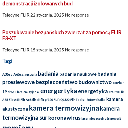
demonstracji izolowanych bud
Teledyne FLIR
22 stycznia, 2025
No response
Poszukiwanie bezpańskich zwierząt za pomocą FLIR
E8-XT
Teledyne FLIR
15 stycznia, 2025
No response
Tagi
badania
badania
badania naukowe
A35sc
A65sc
australia
bezpieczeństwo
przesiewowe
budownictwo
covid-
energertyka
energetyka
19
dron
Elara
emisyjność
ets320
Flir
kamera
A35
Flir A65
Flir Ax8
flir c5
flir gf320
FLIR QL320
Flir Tools+
fotowoltaika
kamera termowizyjna
kamera
akustyczna
termowizyjna sur
koronawirus
laser
nieszczelność
nowość
pomiary