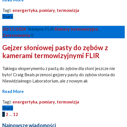
Tagi:
energertyka
,
pomiary
,
termowizja
Share
20/11/2024
Teledyne FLIR
Kamery termowizyjne
,
Zastosowania
0
Gejzer słoniowej pasty do zębów z
kamerami termowizyjnymi FLIR
Takiego eksperymentu z pastą do zębów dla słoni jeszcze nie
było! Craig Beals przenosi gejzery pasty do zębów słonia do
Niewidzialnego Laboratorium, ale z nowym ak
Read More
Tagi:
energertyka
,
pomiary
,
termowizja
Share
1
2
…
12
Najnowsze wiadomości