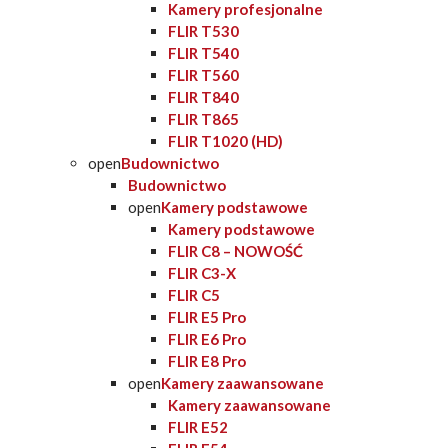
Kamery profesjonalne
FLIR T530
FLIR T540
FLIR T560
FLIR T840
FLIR T865
FLIR T1020 (HD)
open
Budownictwo
Budownictwo
open
Kamery podstawowe
Kamery podstawowe
FLIR C8 – NOWOŚĆ
FLIR C3-X
FLIR C5
FLIR E5 Pro
FLIR E6 Pro
FLIR E8 Pro
open
Kamery zaawansowane
Kamery zaawansowane
FLIR E52