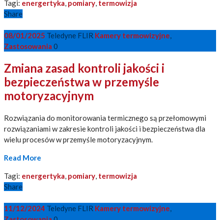
Tagi:
energertyka
,
pomiary
,
termowizja
Share
08/01/2025
Teledyne FLIR
Kamery termowizyjne
,
Zastosowania
0
Zmiana zasad kontroli jakości i
bezpieczeństwa w przemyśle
motoryzacyjnym
Rozwiązania do monitorowania termicznego są przełomowymi
rozwiązaniami w zakresie kontroli jakości i bezpieczeństwa dla
wielu procesów w przemyśle motoryzacyjnym.
Read More
Tagi:
energertyka
,
pomiary
,
termowizja
Share
11/12/2024
Teledyne FLIR
Kamery termowizyjne
,
Zastosowania
0