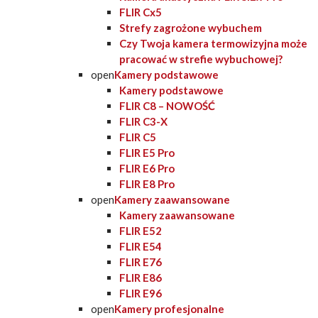
FLIR Cx5
Strefy zagrożone wybuchem
Czy Twoja kamera termowizyjna może
pracować w strefie wybuchowej?
open
Kamery podstawowe
Kamery podstawowe
FLIR C8 – NOWOŚĆ
FLIR C3-X
FLIR C5
FLIR E5 Pro
FLIR E6 Pro
FLIR E8 Pro
open
Kamery zaawansowane
Kamery zaawansowane
FLIR E52
FLIR E54
FLIR E76
FLIR E86
FLIR E96
open
Kamery profesjonalne