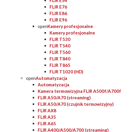
FLIR E54
FLIR E76
FLIR E86
FLIR E96
open
Kamery profesjonalne
Kamery profesjonalne
FLIR T530
FLIR T540
FLIR T560
FLIR T840
FLIR T865
FLIR T1020 (HD)
open
Automatyzacja
Automatyzacja
Kamera termowizyjna FLIR A500f/A700f
FLIR A50/A70 (streaming)
FLIR A50/A70 (czujnik termowizyjny)
FLIR AX8
FLIR A35
FLIR A65
FLIR A400/A500/A700 (streaming)