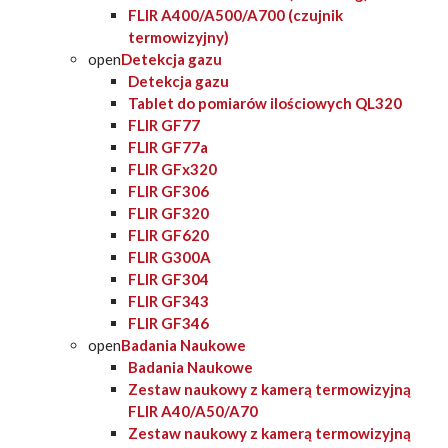
FLIR A400/A500/A700 (czujnik
termowizyjny)
open
Detekcja gazu
Detekcja gazu
Tablet do pomiarów ilościowych QL320
FLIR GF77
FLIR GF77a
FLIR GFx320
FLIR GF306
FLIR GF320
FLIR GF620
FLIR G300A
FLIR GF304
FLIR GF343
FLIR GF346
open
Badania Naukowe
Badania Naukowe
Zestaw naukowy z kamerą termowizyjną
FLIR A40/A50/A70
Zestaw naukowy z kamerą termowizyjną