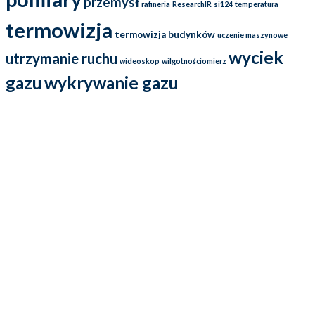
przemysł
rafineria
ResearchIR
si124
temperatura
termowizja
termowizja budynków
uczenie maszynowe
wyciek
utrzymanie ruchu
wideoskop
wilgotnościomierz
gazu
wykrywanie gazu
Działamy na rynku już od ponad 25 lat i przez cały ten czas
dostarczamy wysokiej jakości kamery termowizyjne oraz kamery
ultradźwiękowe (soniczne), które wykorzystywane są w energetyce,
górnictwie, przemyśle naftowym, a przede wszystkim w utrzymaniu
ruchu. Oferowane przez nas kamery termowizyjne FLIR
charakteryzują się przede wszystkim solidnym wykonaniem, a także
szerokością zastosowania.
Kontakt