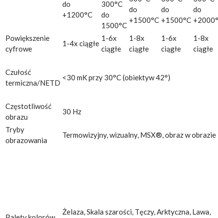
do
300°C
do
do
do
+1200°C
do
+1500°C
+1500°C
+2000
1500°C
Powiększenie
1-6x
1-8x
1-6x
1-8x
1-4x ciągłe
cyfrowe
ciągłe
ciągłe
ciągłe
ciągłe
Czułość
<30 mK przy 30°C (obiektyw 42°)
termiczna/NETD
Częstotliwość
30 Hz
obrazu
Tryby
Termowizyjny, wizualny, MSX®, obraz w obrazie
obrazowania
Żelaza, Skala szarości, Tęczy, Arktyczna, Lawa,
Palety kolorów