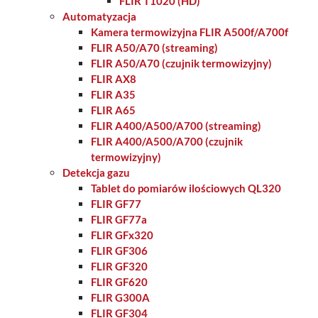
FLIR T1020 (HD)
Automatyzacja
Kamera termowizyjna FLIR A500f/A700f
FLIR A50/A70 (streaming)
FLIR A50/A70 (czujnik termowizyjny)
FLIR AX8
FLIR A35
FLIR A65
FLIR A400/A500/A700 (streaming)
FLIR A400/A500/A700 (czujnik
termowizyjny)
Detekcja gazu
Tablet do pomiarów ilościowych QL320
FLIR GF77
FLIR GF77a
FLIR GFx320
FLIR GF306
FLIR GF320
FLIR GF620
FLIR G300A
FLIR GF304