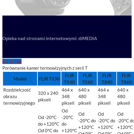
Opieka nad stronami internetowymi: diMEDIA
Go to top
Porównanie kamer termowizyjnych z serii T
FLIR
FLIR
FLIR
FLIR
Model
FLIR T530
T540
T560
T840
T860
Rozdzielczość
464 x
640 x
464 x
640 x
320 x 240
obrazu
348
480
348
480
pikseli
termowizyjnego
pikseli
pikseli
pikseli
pikseli
Od
Od
Od
Od
Od -20°C
-20°C
-20°C do
-20°C do
-20°C d
do +120°C
do
+120°C
+120°C
+120°C
Od 0°C do
+120°C
Od 0°C
Od 0°C
Od 0°C