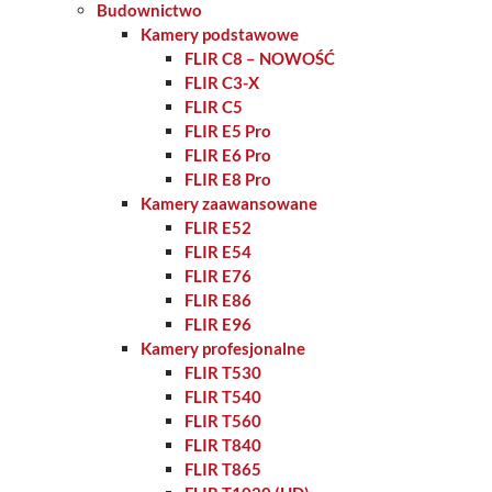
Budownictwo
Kamery podstawowe
FLIR C8 – NOWOŚĆ
FLIR C3-X
FLIR C5
FLIR E5 Pro
FLIR E6 Pro
FLIR E8 Pro
Kamery zaawansowane
FLIR E52
FLIR E54
FLIR E76
FLIR E86
FLIR E96
Kamery profesjonalne
FLIR T530
FLIR T540
FLIR T560
FLIR T840
FLIR T865