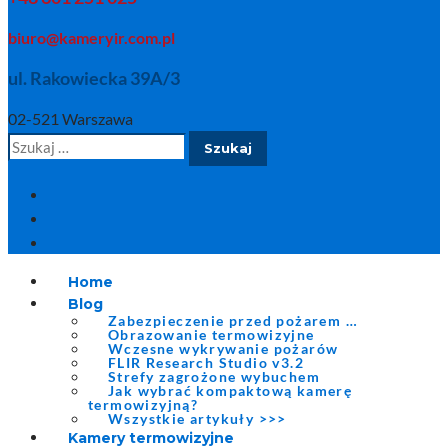
biuro@kameryir.com.pl
ul. Rakowiecka 39A/3
02-521 Warszawa
Szukaj:
Home
Blog
Zabezpieczenie przed pożarem …
Obrazowanie termowizyjne
Wczesne wykrywanie pożarów
FLIR Research Studio v3.2
Strefy zagrożone wybuchem
Jak wybrać kompaktową kamerę
termowizyjną?
Wszystkie artykuły >>>
Kamery termowizyjne