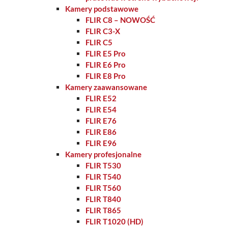
Kamery podstawowe
FLIR C8 – NOWOŚĆ
FLIR C3-X
FLIR C5
FLIR E5 Pro
FLIR E6 Pro
FLIR E8 Pro
Kamery zaawansowane
FLIR E52
FLIR E54
FLIR E76
FLIR E86
FLIR E96
Kamery profesjonalne
FLIR T530
FLIR T540
FLIR T560
FLIR T840
FLIR T865
FLIR T1020 (HD)