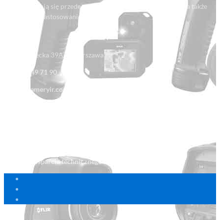
charakteryzują się przede wszystkim solidnym wykonaniem, a także
szerokością zastosowania.
Kontakt
ul. Rakowiecka 39A/3, Warszawa
+48 22 849 71 90
biuro@kameryir.com.pl
+48 22 849 70 01
Pon. - Piąt: 8:00 - 18:00
Polityka prywatności RODO
Centrum wsparcia technicznego FLIR