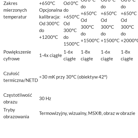
Zakres
+650°C
Od 0°C
do
do
do
mierzonych
Opcjonalna
do
+650°C
+650°C
+650°C
temperatur
kalibracja:
+650°C
Od
Od
Od
Od 300°C
Od
300°C
300°C
300°C
do
300°C
do
do
do
+1200°C
do
+1500°C
+1500°C
+2000°
1500°C
Powiększenie
1-6x
1-8x
1-6x
1-8x
1-4x ciągłe
cyfrowe
ciągłe
ciągłe
ciągłe
ciągłe
Czułość
<30 mK przy 30°C (obiektyw 42°)
termiczna/NETD
Częstotliwość
30 Hz
obrazu
Tryby
Termowizyjny, wizualny, MSX®, obraz w obrazie
obrazowania