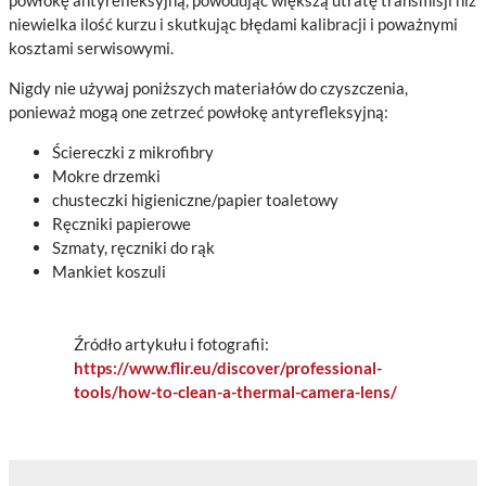
powłokę antyrefleksyjną, powodując większą utratę transmisji niż
niewielka ilość kurzu i skutkując błędami kalibracji i poważnymi
kosztami serwisowymi.
Nigdy nie używaj poniższych materiałów do czyszczenia,
ponieważ mogą one zetrzeć powłokę antyrefleksyjną:
Ściereczki z mikrofibry
Mokre drzemki
chusteczki higieniczne/papier toaletowy
Ręczniki papierowe
Szmaty, ręczniki do rąk
Mankiet koszuli
Źródło artykułu i fotografii:
https://www.flir.eu/discover/professional-
tools/how-to-clean-a-thermal-camera-lens/