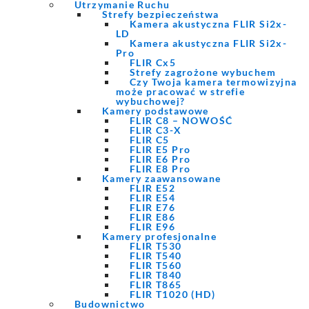
Utrzymanie Ruchu
Strefy bezpieczeństwa
Kamera akustyczna FLIR Si2x-
LD
Kamera akustyczna FLIR Si2x-
Pro
FLIR Cx5
Strefy zagrożone wybuchem
Czy Twoja kamera termowizyjna
może pracować w strefie
wybuchowej?
Kamery podstawowe
FLIR C8 – NOWOŚĆ
FLIR C3-X
FLIR C5
FLIR E5 Pro
FLIR E6 Pro
FLIR E8 Pro
Kamery zaawansowane
FLIR E52
FLIR E54
FLIR E76
FLIR E86
FLIR E96
Kamery profesjonalne
FLIR T530
FLIR T540
FLIR T560
FLIR T840
FLIR T865
FLIR T1020 (HD)
Budownictwo