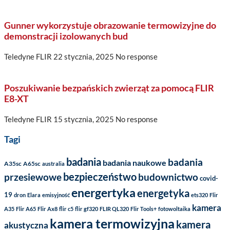
Gunner wykorzystuje obrazowanie termowizyjne do
demonstracji izolowanych bud
Teledyne FLIR
22 stycznia, 2025
No response
Poszukiwanie bezpańskich zwierząt za pomocą FLIR
E8-XT
Teledyne FLIR
15 stycznia, 2025
No response
Tagi
badania
badania
badania naukowe
A35sc
A65sc
australia
bezpieczeństwo
przesiewowe
budownictwo
covid-
energertyka
energetyka
19
dron
Elara
emisyjność
ets320
Flir
kamera
A35
Flir A65
Flir Ax8
flir c5
flir gf320
FLIR QL320
Flir Tools+
fotowoltaika
kamera termowizyjna
kamera
akustyczna