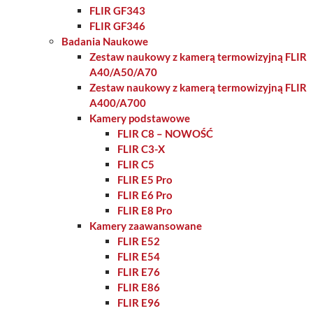
FLIR GF343
FLIR GF346
Badania Naukowe
Zestaw naukowy z kamerą termowizyjną FLIR
A40/A50/A70
Zestaw naukowy z kamerą termowizyjną FLIR
A400/A700
Kamery podstawowe
FLIR C8 – NOWOŚĆ
FLIR C3-X
FLIR C5
FLIR E5 Pro
FLIR E6 Pro
FLIR E8 Pro
Kamery zaawansowane
FLIR E52
FLIR E54
FLIR E76
FLIR E86
FLIR E96