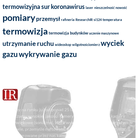
termowizyjna sur
koronawirus
laser
nieszczelność
nowość
pomiary
przemysł
rafineria
ResearchIR
si124
temperatura
termowizja
termowizja budynków
uczenie maszynowe
wyciek
utrzymanie ruchu
wideoskop
wilgotnościomierz
gazu
wykrywanie gazu
Działamy na rynku już od ponad 25 lat i przez cały ten czas
dostarczamy wysokiej jakości kamery termowizyjne oraz kamery
ultradźwiękowe (soniczne), które wykorzystywane są w energetyce,
górnictwie, przemyśle naftowym, a przede wszystkim w utrzymaniu
ruchu. Oferowane przez nas kamery termowizyjne FLIR