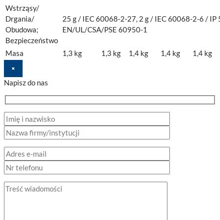
Wstrząsy/
Drgania/
25 g / IEC 60068-2-27, 2 g / IEC 60068-2-6 / IP 
Obudowa;
EN/UL/CSA/PSE 60950-1
Bezpieczeństwo
Masa
1,3 kg
1,3 kg
1,4 kg
1,4 kg
1,4 kg
×
Napisz do nas