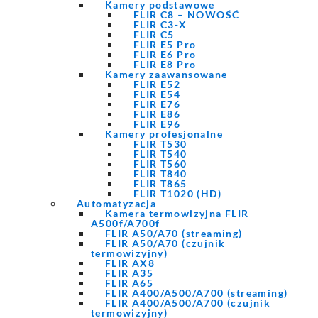
Kamery podstawowe
FLIR C8 – NOWOŚĆ
FLIR C3-X
FLIR C5
FLIR E5 Pro
FLIR E6 Pro
FLIR E8 Pro
Kamery zaawansowane
FLIR E52
FLIR E54
FLIR E76
FLIR E86
FLIR E96
Kamery profesjonalne
FLIR T530
FLIR T540
FLIR T560
FLIR T840
FLIR T865
FLIR T1020 (HD)
Automatyzacja
Kamera termowizyjna FLIR
A500f/A700f
FLIR A50/A70 (streaming)
FLIR A50/A70 (czujnik
termowizyjny)
FLIR AX8
FLIR A35
FLIR A65
FLIR A400/A500/A700 (streaming)
FLIR A400/A500/A700 (czujnik
termowizyjny)