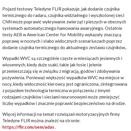
Pojazd testowy Teledyne FLIR pokazuje, jak dodanie czujnika
termicznego do radaru, czujnika widzialnego i wyszkolonej sieci
CNN może poprawić wykrywanie zwierząt i pieszych w obecnych
systemach automatycznego hamowania awaryjnego. Ostatnie
testy AEB w American Center for Mobility wykazały znaczącą
poprawę w nocnych i słabo widocznych scenariuszach poprzez
dodanie czujnika termicznego do aktualnego zestawu czujników,.
Wypadki WVC są szczególnie częste w miesiącach jesiennych i
wiosennych, kiedy duże ssaki, takie jak łosie i jelenie
przemieszczają się w związku z migracją, godów i zdobywania
pożywienia. Ponieważ większość wypadków WVC ma miejsce w
nocy, kiedy widoczność kierowcy jest ograniczona, zintegrowana
z pojazdem technologia termiczna w połączeniu z innymi
rodzajami czujników i sieciami neuronowymi może zmniejszyć
liczbę wypadków i znacznie poprawić bezpieczeństwo na drodze.
Więcej informacji na temat rozwiązań motoryzacyjnych firmy
Teledyne FLIR można znaleźć na stronie:
https://flir.com/oem/adas
.