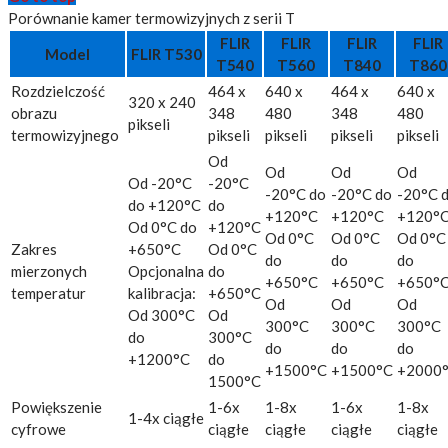
Porównanie kamer termowizyjnych z serii T
FLIR
FLIR
FLIR
FLIR
Model
FLIR T530
T540
T560
T840
T860
Rozdzielczość
464 x
640 x
464 x
640 x
320 x 240
obrazu
348
480
348
480
pikseli
termowizyjnego
pikseli
pikseli
pikseli
pikseli
Od
Od
Od
Od
Od -20°C
-20°C
-20°C do
-20°C do
-20°C 
do +120°C
do
+120°C
+120°C
+120°
Od 0°C do
+120°C
Od 0°C
Od 0°C
Od 0°C
Zakres
+650°C
Od 0°C
do
do
do
mierzonych
Opcjonalna
do
+650°C
+650°C
+650°
temperatur
kalibracja:
+650°C
Od
Od
Od
Od 300°C
Od
300°C
300°C
300°C
do
300°C
do
do
do
+1200°C
do
+1500°C
+1500°C
+2000
1500°C
Powiększenie
1-6x
1-8x
1-6x
1-8x
1-4x ciągłe
cyfrowe
ciągłe
ciągłe
ciągłe
ciągłe