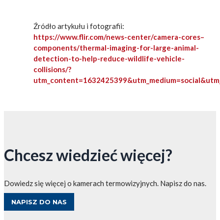
Źródło artykułu i fotografii:
https://www.flir.com/news-center/camera-cores–
components/thermal-imaging-for-large-animal-
detection-to-help-reduce-wildlife-vehicle-
collisions/?
utm_content=1632425399&utm_medium=social&utm_
Chcesz wiedzieć więcej?
Dowiedz się więcej o kamerach termowizyjnych. Napisz do nas.
NAPISZ DO NAS