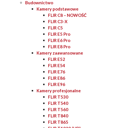
Budownictwo
Kamery podstawowe
FLIR C8 – NOWOŚĆ
FLIR C3-X
FLIR C5
FLIR E5 Pro
FLIR E6 Pro
FLIR E8 Pro
Kamery zaawansowane
FLIR E52
FLIR E54
FLIR E76
FLIR E86
FLIR E96
Kamery profesjonalne
FLIR T530
FLIR T540
FLIR T560
FLIR T840
FLIR T865