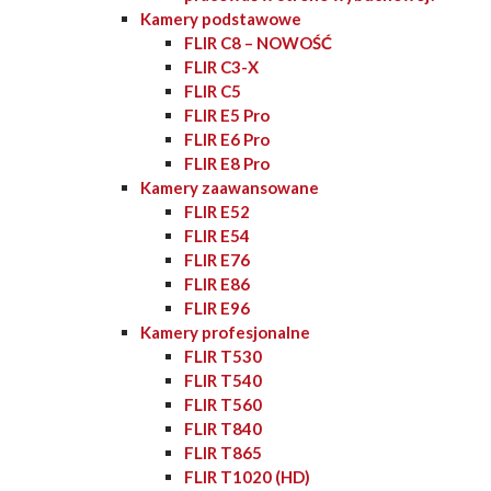
Kamery podstawowe
FLIR C8 – NOWOŚĆ
FLIR C3-X
FLIR C5
FLIR E5 Pro
FLIR E6 Pro
FLIR E8 Pro
Kamery zaawansowane
FLIR E52
FLIR E54
FLIR E76
FLIR E86
FLIR E96
Kamery profesjonalne
FLIR T530
FLIR T540
FLIR T560
FLIR T840
FLIR T865
FLIR T1020 (HD)