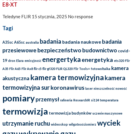
E8-XT
Teledyne FLIR
15 stycznia, 2025
No response
Tagi
badania
badania
badania naukowe
A35sc
A65sc
australia
bezpieczeństwo
przesiewowe
budownictwo
covid-
energertyka
energetyka
19
dron
Elara
emisyjność
ets320
Flir
kamera
A35
Flir A65
Flir Ax8
flir c5
flir gf320
FLIR QL320
Flir Tools+
fotowoltaika
kamera termowizyjna
kamera
akustyczna
termowizyjna sur
koronawirus
laser
nieszczelność
nowość
pomiary
przemysł
rafineria
ResearchIR
si124
temperatura
termowizja
termowizja budynków
uczenie maszynowe
wyciek
utrzymanie ruchu
wideoskop
wilgotnościomierz
gazu
wykrywanie gazu