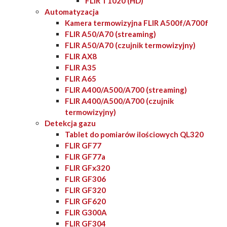
FLIR T1020 (HD)
Automatyzacja
Kamera termowizyjna FLIR A500f/A700f
FLIR A50/A70 (streaming)
FLIR A50/A70 (czujnik termowizyjny)
FLIR AX8
FLIR A35
FLIR A65
FLIR A400/A500/A700 (streaming)
FLIR A400/A500/A700 (czujnik
termowizyjny)
Detekcja gazu
Tablet do pomiarów ilościowych QL320
FLIR GF77
FLIR GF77a
FLIR GFx320
FLIR GF306
FLIR GF320
FLIR GF620
FLIR G300A
FLIR GF304