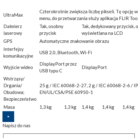
Czterokrotnie zwiększa liczbę pikseli. Tę opcję w
UltraMax
menu, do przetwarzania służy aplikacja FLIR Too
Dalmierz
Tak, osobny
Tak, dedykowany przycisk, 
laserowy
przycisk
wyświetlana na LCD
GPS
Automatyczne znakowanie obrazu
Interfejsy
USB 2.0, Bluetooth, Wi-Fi
komunikacyjne
DisplayPort przez
Wyjście wideo
DisplayPort
USB typu C
Wstrząsy/
Drgania/
25 g / IEC 60068-2-27, 2 g / IEC 60068-2-6 / IP
Obudowa;
EN/UL/CSA/PSE 60950-1
Bezpieczeństwo
Masa
1,3 kg
1,3 kg
1,4 kg
1,4 kg
1,4 kg
×
Napisz do nas