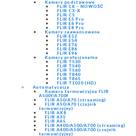
Kamery podstawowe
FLIR C8 – NOWOŚĆ
FLIR C3-X
FLIR C5
FLIR E5 Pro
FLIR E6 Pro
FLIR E8 Pro
Kamery zaawansowane
FLIR E52
FLIR E54
FLIR E76
FLIR E86
FLIR E96
Kamery profesjonalne
FLIR T530
FLIR T540
FLIR T560
FLIR T840
FLIR T865
FLIR T1020 (HD)
Automatyzacja
Kamera termowizyjna FLIR
A500f/A700f
FLIR A50/A70 (streaming)
FLIR A50/A70 (czujnik
termowizyjny)
FLIR AX8
FLIR A35
FLIR A65
FLIR A400/A500/A700 (streaming)
FLIR A400/A500/A700 (czujnik
termowizyjny)