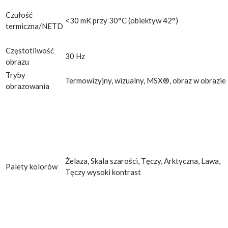
Czułość
<30 mK przy 30°C (obiektyw 42°)
termiczna/NETD
Częstotliwość
30 Hz
obrazu
Tryby
Termowizyjny, wizualny, MSX®, obraz w obrazie
obrazowania
Żelaza, Skala szarości, Tęczy, Arktyczna, Lawa,
Palety kolorów
Tęczy wysoki kontrast