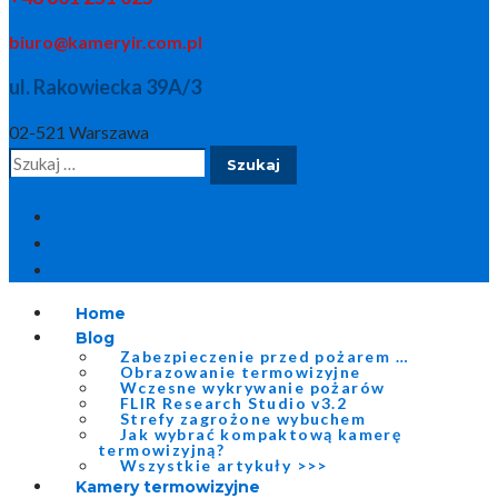
biuro@kameryir.com.pl
ul. Rakowiecka 39A/3
02-521 Warszawa
Szukaj:
Home
Blog
Zabezpieczenie przed pożarem …
Obrazowanie termowizyjne
Wczesne wykrywanie pożarów
FLIR Research Studio v3.2
Strefy zagrożone wybuchem
Jak wybrać kompaktową kamerę
termowizyjną?
Wszystkie artykuły >>>
Kamery termowizyjne