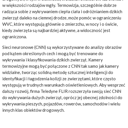
w większości rodzajów mgły. Termowizja, szczególnie dobrze
radząca sobie z wykrywaniem ciepła ciała i odróżnianiem dzikich
zwierząt daleko na ciemnej drodze, może pomóc w ograniczeniu
WVC, które występują głównie o zmierzchu, w nocy i o świcie,
kiedy zwierzęta są najbardziej aktywne, a widoczność jest
ograniczona.
Sieci neuronowe (CNN) są wykorzystywane do analizy obrazów
pod kątem określonych cech i mogą być trenowane do
wykrywania i klasyfikowania dzikich zwierząt. Kamery
termowizyjne mogą być połączone z CNN tak samo jak kamery
widzialne, tworząc solidną metodę sztucznej inteligencji do
identyfikacji i łagodzenia kolizji ze zwierzętami, które często
występują w trudnych warunkach oświetleniowych. Aby wesprzeć
dalszy rozwój, firma Teledyne FLIR rozszerzyła swoją sieć CNN
do wykrywania dużych zwierząt, oprócz jej obecnej zdolności do
wykrywania pieszych, pojazdów, rowerów, samochodów i wielu
innych klas obiektów drogowych.