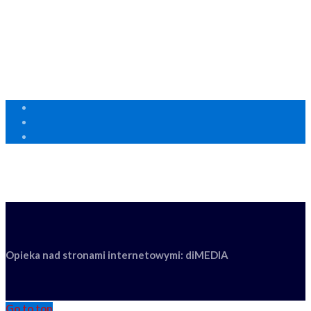
+48 22 849 70 01
Pon. - Piąt: 8:00 - 18:00
Polityka prywatności RODO
Centrum wsparcia technicznego FLIR
Opieka nad stronami internetowymi: diMEDIA
Go to top