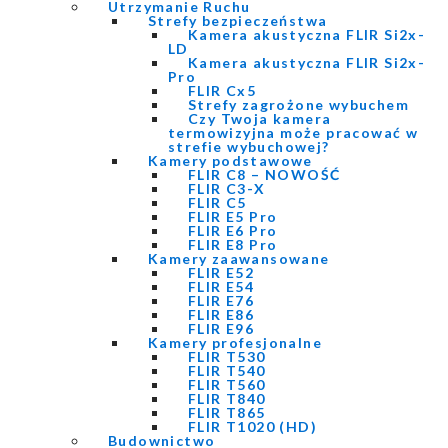
Utrzymanie Ruchu
Strefy bezpieczeństwa
Kamera akustyczna FLIR Si2x-
LD
Kamera akustyczna FLIR Si2x-
Pro
FLIR Cx5
Strefy zagrożone wybuchem
Czy Twoja kamera
termowizyjna może pracować w
strefie wybuchowej?
Kamery podstawowe
FLIR C8 – NOWOŚĆ
FLIR C3-X
FLIR C5
FLIR E5 Pro
FLIR E6 Pro
FLIR E8 Pro
Kamery zaawansowane
FLIR E52
FLIR E54
FLIR E76
FLIR E86
FLIR E96
Kamery profesjonalne
FLIR T530
FLIR T540
FLIR T560
FLIR T840
FLIR T865
FLIR T1020 (HD)
Budownictwo