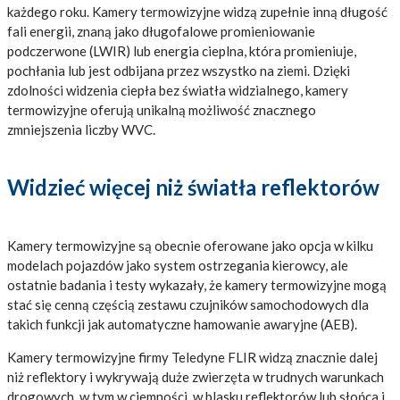
każdego roku. Kamery termowizyjne widzą zupełnie inną długość
fali energii, znaną jako długofalowe promieniowanie
podczerwone (LWIR) lub energia cieplna, która promieniuje,
pochłania lub jest odbijana przez wszystko na ziemi. Dzięki
zdolności widzenia ciepła bez światła widzialnego, kamery
termowizyjne oferują unikalną możliwość znacznego
zmniejszenia liczby WVC.
Widzieć więcej niż światła reflektorów
Kamery termowizyjne są obecnie oferowane jako opcja w kilku
modelach pojazdów jako system ostrzegania kierowcy, ale
ostatnie badania i testy wykazały, że kamery termowizyjne mogą
stać się cenną częścią zestawu czujników samochodowych dla
takich funkcji jak automatyczne hamowanie awaryjne (AEB).
Kamery termowizyjne firmy Teledyne FLIR widzą znacznie dalej
niż reflektory i wykrywają duże zwierzęta w trudnych warunkach
drogowych, w tym w ciemności, w blasku reflektorów lub słońca i