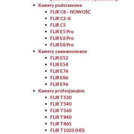
Kamery podstawowe
FLIR C8 – NOWOŚĆ
FLIR C3-X
FLIR C5
FLIR E5 Pro
FLIR E6 Pro
FLIR E8 Pro
Kamery zaawansowane
FLIR E52
FLIR E54
FLIR E76
FLIR E86
FLIR E96
Kamery profesjonalne
FLIR T530
FLIR T540
FLIR T560
FLIR T840
FLIR T865
FLIR T1020 (HD)