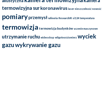
kamera
akustyczna
termowizyjna sur
koronawirus
laser
nieszczelność
nowość
pomiary
przemysł
rafineria
ResearchIR
si124
temperatura
termowizja
termowizja budynków
uczenie maszynowe
wyciek
utrzymanie ruchu
wideoskop
wilgotnościomierz
gazu
wykrywanie gazu
Działamy na rynku już od ponad 25 lat i przez cały ten czas
dostarczamy wysokiej jakości kamery termowizyjne oraz kamery
ultradźwiękowe (soniczne), które wykorzystywane są w energetyce,
górnictwie, przemyśle naftowym, a przede wszystkim w utrzymaniu
ruchu. Oferowane przez nas kamery termowizyjne FLIR
charakteryzują się przede wszystkim solidnym wykonaniem, a także