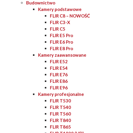
Budownictwo
Kamery podstawowe
FLIR C8 – NOWOŚĆ
FLIR C3-X
FLIR C5
FLIR E5 Pro
FLIR E6 Pro
FLIR E8 Pro
Kamery zaawansowane
FLIR E52
FLIR E54
FLIR E76
FLIR E86
FLIR E96
Kamery profesjonalne
FLIR T530
FLIR T540
FLIR T560
FLIR T840
FLIR T865