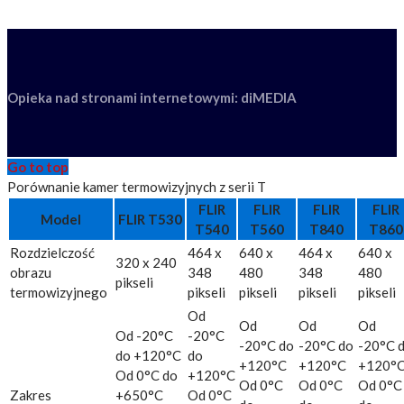
Opieka nad stronami internetowymi: diMEDIA
Go to top
Porównanie kamer termowizyjnych z serii T
FLIR
FLIR
FLIR
FLIR
Model
FLIR T530
T540
T560
T840
T860
Rozdzielczość
464 x
640 x
464 x
640 x
320 x 240
obrazu
348
480
348
480
pikseli
termowizyjnego
pikseli
pikseli
pikseli
pikseli
Od
Od
Od
Od
Od -20°C
-20°C
-20°C do
-20°C do
-20°C 
do +120°C
do
+120°C
+120°C
+120°
Od 0°C do
+120°C
Od 0°C
Od 0°C
Od 0°C
Zakres
+650°C
Od 0°C