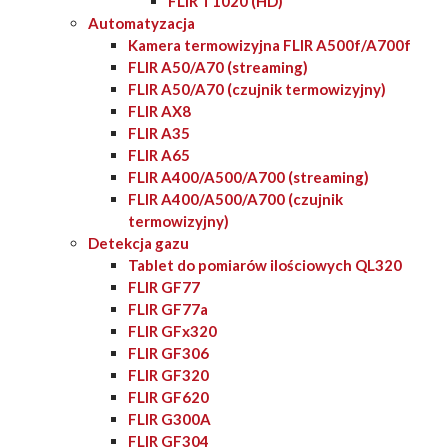
FLIR T1020 (HD)
Automatyzacja
Kamera termowizyjna FLIR A500f/A700f
FLIR A50/A70 (streaming)
FLIR A50/A70 (czujnik termowizyjny)
FLIR AX8
FLIR A35
FLIR A65
FLIR A400/A500/A700 (streaming)
FLIR A400/A500/A700 (czujnik
termowizyjny)
Detekcja gazu
Tablet do pomiarów ilościowych QL320
FLIR GF77
FLIR GF77a
FLIR GFx320
FLIR GF306
FLIR GF320
FLIR GF620
FLIR G300A
FLIR GF304