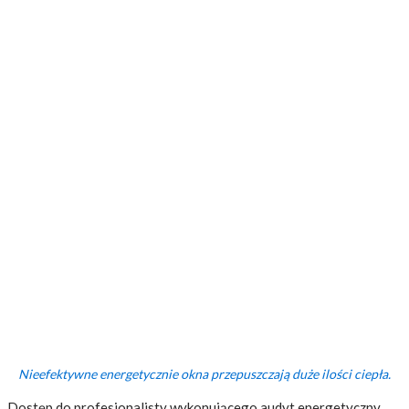
Nieefektywne energetycznie okna przepuszczają duże ilości ciepła.
Dostęp do profesjonalisty wykonującego audyt energetyczny