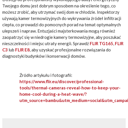
Twojego domu jest dobrym sposobem na określenie tego, co
możesz zrobić, aby utrzymać swój dom w chłodzie. Inspektorzy
używają kamer termowizyjnych do wykrywania źródeł infiltracji
ciepła, co prowadzi do pomocnych porad na temat optymalnych
ulepszeń i napraw. Entuzjaści majsterkowania mogą również
zaopatrzyć się w niedrogie kamery termowizyjne, aby poszukać
nieszczelności i miejsc utraty energii. Sprawdź
FLIR TG165
,
FLIR
C3
lub
FLIR E8
, aby uzyskać profesjonalne rozwiązania do
diagnostyki budynków i konserwacji domów.
Źródło artykułu i fotografii:
https://www.flir.eu/discover/professional-
tools/thermal-cameras-reveal-how-to-keep-your-
home-cool-during-a-heat-wave/?
utm_source=bambu&utm_medium=social&utm_campai