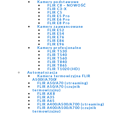
Kamery podstawowe
FLIR C8 – NOWOŚĆ
FLIR C3-X
FLIR C5
FLIR E5 Pro
FLIR E6 Pro
FLIR E8 Pro
Kamery zaawansowane
FLIR E52
FLIR E54
FLIR E76
FLIR E86
FLIR E96
Kamery profesjonalne
FLIR T530
FLIR T540
FLIR T560
FLIR T840
FLIR T865
FLIR T1020 (HD)
Automatyzacja
Kamera termowizyjna FLIR
A500f/A700f
FLIR A50/A70 (streaming)
FLIR A50/A70 (czujnik
termowizyjny)
FLIR AX8
FLIR A35
FLIR A65
FLIR A400/A500/A700 (streaming)
FLIR A400/A500/A700 (czujnik
termowizyjny)