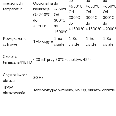
do
do
do
mierzonych
Opcjonalna
do
+650°C
+650°C
+650°
temperatur
kalibracja:
+650°C
Od
Od
Od
Od 300°C
Od
300°C
300°C
300°C
do
300°C
do
do
do
+1200°C
do
+1500°C
+1500°C
+2000
1500°C
Powiększenie
1-6x
1-8x
1-6x
1-8x
1-4x ciągłe
cyfrowe
ciągłe
ciągłe
ciągłe
ciągłe
Czułość
<30 mK przy 30°C (obiektyw 42°)
termiczna/NETD
Częstotliwość
30 Hz
obrazu
Tryby
Termowizyjny, wizualny, MSX®, obraz w obrazie
obrazowania