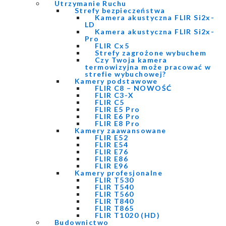
Utrzymanie Ruchu
Strefy bezpieczeństwa
Kamera akustyczna FLIR Si2x-
LD
Kamera akustyczna FLIR Si2x-
Pro
FLIR Cx5
Strefy zagrożone wybuchem
Czy Twoja kamera
termowizyjna może pracować w
strefie wybuchowej?
Kamery podstawowe
FLIR C8 – NOWOŚĆ
FLIR C3-X
FLIR C5
FLIR E5 Pro
FLIR E6 Pro
FLIR E8 Pro
Kamery zaawansowane
FLIR E52
FLIR E54
FLIR E76
FLIR E86
FLIR E96
Kamery profesjonalne
FLIR T530
FLIR T540
FLIR T560
FLIR T840
FLIR T865
FLIR T1020 (HD)
Budownictwo