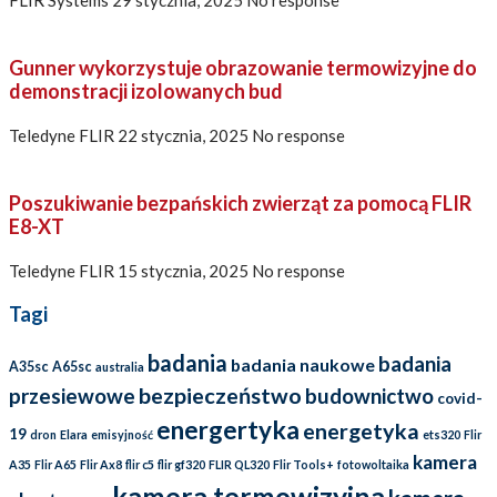
Gunner wykorzystuje obrazowanie termowizyjne do
demonstracji izolowanych bud
Teledyne FLIR
22 stycznia, 2025
No response
Poszukiwanie bezpańskich zwierząt za pomocą FLIR
E8-XT
Teledyne FLIR
15 stycznia, 2025
No response
Tagi
badania
badania
badania naukowe
A35sc
A65sc
australia
bezpieczeństwo
przesiewowe
budownictwo
covid-
energertyka
energetyka
19
dron
Elara
emisyjność
ets320
Flir
kamera
A35
Flir A65
Flir Ax8
flir c5
flir gf320
FLIR QL320
Flir Tools+
fotowoltaika
kamera termowizyjna