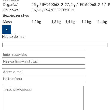
Drgania/
25 g / IEC 60068-2-27, 2 g / IEC 60068-2-6 / IP
Obudowa;
EN/UL/CSA/PSE 60950-1
Bezpieczeństwo
Masa
1,3 kg
1,3 kg
1,4 kg
1,4 kg
1,4 kg
×
Napisz do nas