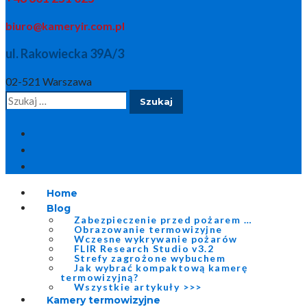
biuro@kameryir.com.pl
ul. Rakowiecka 39A/3
02-521 Warszawa
Szukaj:
Home
Blog
Zabezpieczenie przed pożarem …
Obrazowanie termowizyjne
Wczesne wykrywanie pożarów
FLIR Research Studio v3.2
Strefy zagrożone wybuchem
Jak wybrać kompaktową kamerę
termowizyjną?
Wszystkie artykuły >>>
Kamery termowizyjne