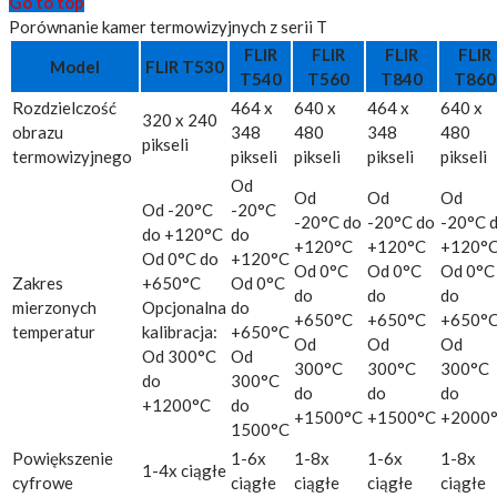
Go to top
Porównanie kamer termowizyjnych z serii T
FLIR
FLIR
FLIR
FLIR
Model
FLIR T530
T540
T560
T840
T860
Rozdzielczość
464 x
640 x
464 x
640 x
320 x 240
obrazu
348
480
348
480
pikseli
termowizyjnego
pikseli
pikseli
pikseli
pikseli
Od
Od
Od
Od
Od -20°C
-20°C
-20°C do
-20°C do
-20°C 
do +120°C
do
+120°C
+120°C
+120°
Od 0°C do
+120°C
Od 0°C
Od 0°C
Od 0°C
Zakres
+650°C
Od 0°C
do
do
do
mierzonych
Opcjonalna
do
+650°C
+650°C
+650°
temperatur
kalibracja:
+650°C
Od
Od
Od
Od 300°C
Od
300°C
300°C
300°C
do
300°C
do
do
do
+1200°C
do
+1500°C
+1500°C
+2000
1500°C
Powiększenie
1-6x
1-8x
1-6x
1-8x
1-4x ciągłe
cyfrowe
ciągłe
ciągłe
ciągłe
ciągłe