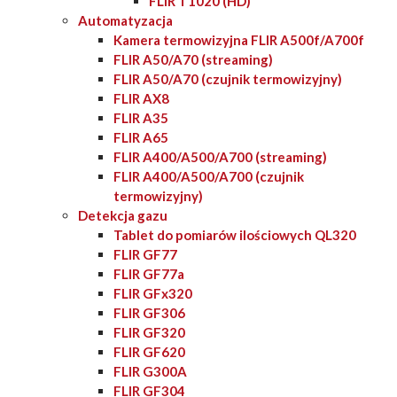
FLIR T1020 (HD)
Automatyzacja
Kamera termowizyjna FLIR A500f/A700f
FLIR A50/A70 (streaming)
FLIR A50/A70 (czujnik termowizyjny)
FLIR AX8
FLIR A35
FLIR A65
FLIR A400/A500/A700 (streaming)
FLIR A400/A500/A700 (czujnik
termowizyjny)
Detekcja gazu
Tablet do pomiarów ilościowych QL320
FLIR GF77
FLIR GF77a
FLIR GFx320
FLIR GF306
FLIR GF320
FLIR GF620
FLIR G300A
FLIR GF304