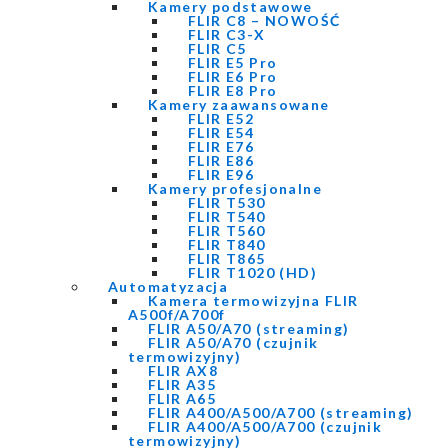
Kamery podstawowe
FLIR C8 – NOWOŚĆ
FLIR C3-X
FLIR C5
FLIR E5 Pro
FLIR E6 Pro
FLIR E8 Pro
Kamery zaawansowane
FLIR E52
FLIR E54
FLIR E76
FLIR E86
FLIR E96
Kamery profesjonalne
FLIR T530
FLIR T540
FLIR T560
FLIR T840
FLIR T865
FLIR T1020 (HD)
Automatyzacja
Kamera termowizyjna FLIR
A500f/A700f
FLIR A50/A70 (streaming)
FLIR A50/A70 (czujnik
termowizyjny)
FLIR AX8
FLIR A35
FLIR A65
FLIR A400/A500/A700 (streaming)
FLIR A400/A500/A700 (czujnik
termowizyjny)