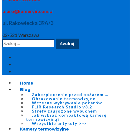
biuro@kameryir.com.pl
ul. Rakowiecka 39A/3
02-521 Warszawa
Szukaj:
Home
Blog
Zabezpieczenie przed pożarem …
Obrazowanie termowizyjne
Wczesne wykrywanie pożarów
FLIR Research Studio v3.2
Strefy zagrożone wybuchem
Jak wybrać kompaktową kamerę
termowizyjną?
Wszystkie artykuły >>>
Kamery termowizyjne