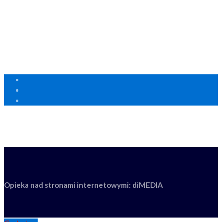
+48 22 849 70 01
Pon. - Piąt: 8:00 - 18:00
Polityka prywatności RODO
Centrum wsparcia technicznego FLIR
Opieka nad stronami internetowymi: diMEDIA