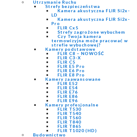
Utrzymanie Ruchu
Strefy bezpieczeństwa
Kamera akustyczna FLIR Si2x-
LD
Kamera akustyczna FLIR Si2x-
Pro
FLIR Cx5
Strefy zagrożone wybuchem
Czy Twoja kamera
termowizyjna może pracować w
strefie wybuchowej?
Kamery podstawowe
FLIR C8 – NOWOŚĆ
FLIR C3-X
FLIR C5
FLIR E5 Pro
FLIR E6 Pro
FLIR E8 Pro
Kamery zaawansowane
FLIR E52
FLIR E54
FLIR E76
FLIR E86
FLIR E96
Kamery profesjonalne
FLIR T530
FLIR T540
FLIR T560
FLIR T840
FLIR T865
FLIR T1020 (HD)
Budownictwo