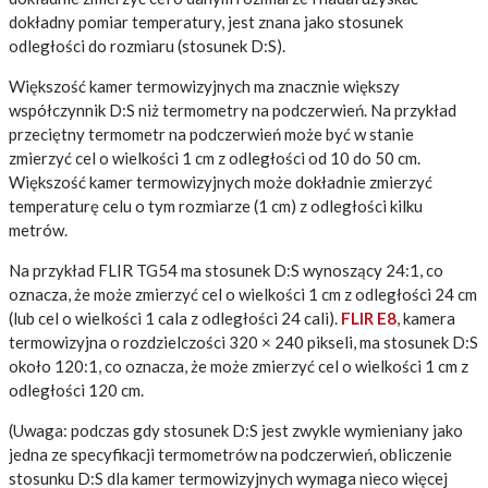
dokładny pomiar temperatury, jest znana jako stosunek
odległości do rozmiaru (stosunek D:S).
Większość kamer termowizyjnych ma znacznie większy
współczynnik D:S niż termometry na podczerwień. Na przykład
przeciętny termometr na podczerwień może być w stanie
zmierzyć cel o wielkości 1 cm z odległości od 10 do 50 cm.
Większość kamer termowizyjnych może dokładnie zmierzyć
temperaturę celu o tym rozmiarze (1 cm) z odległości kilku
metrów.
Na przykład FLIR TG54 ma stosunek D:S wynoszący 24:1, co
oznacza, że może zmierzyć cel o wielkości 1 cm z odległości 24 cm
(lub cel o wielkości 1 cala z odległości 24 cali).
FLIR E8
, kamera
termowizyjna o rozdzielczości 320 × 240 pikseli, ma stosunek D:S
około 120:1, co oznacza, że może zmierzyć cel o wielkości 1 cm z
odległości 120 cm.
(Uwaga: podczas gdy stosunek D:S jest zwykle wymieniany jako
jedna ze specyfikacji termometrów na podczerwień, obliczenie
stosunku D:S dla kamer termowizyjnych wymaga nieco więcej