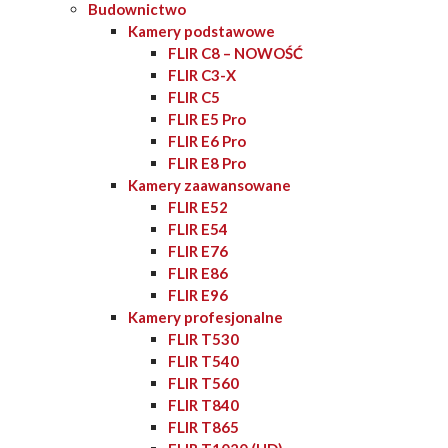
Budownictwo
Kamery podstawowe
FLIR C8 – NOWOŚĆ
FLIR C3-X
FLIR C5
FLIR E5 Pro
FLIR E6 Pro
FLIR E8 Pro
Kamery zaawansowane
FLIR E52
FLIR E54
FLIR E76
FLIR E86
FLIR E96
Kamery profesjonalne
FLIR T530
FLIR T540
FLIR T560
FLIR T840
FLIR T865