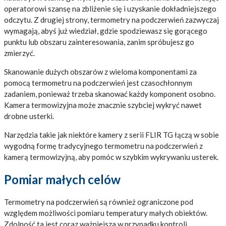
operatorowi szansę na zbliżenie się i uzyskanie dokładniejszego
odczytu. Z drugiej strony, termometry na podczerwień zazwyczaj
wymagają, abyś już wiedział, gdzie spodziewasz się gorącego
punktu lub obszaru zainteresowania, zanim spróbujesz go
zmierzyć.
Skanowanie dużych obszarów z wieloma komponentami za
pomocą termometru na podczerwień jest czasochłonnym
zadaniem, ponieważ trzeba skanować każdy komponent osobno.
Kamera termowizyjna może znacznie szybciej wykryć nawet
drobne usterki.
Narzędzia takie jak niektóre kamery z serii FLIR TG łączą w sobie
wygodną formę tradycyjnego termometru na podczerwień z
kamerą termowizyjną, aby pomóc w szybkim wykrywaniu usterek.
Pomiar małych celów
Termometry na podczerwień są również ograniczone pod
względem możliwości pomiaru temperatury małych obiektów.
Zdolność ta jest coraz ważniejsza w przypadku kontroli