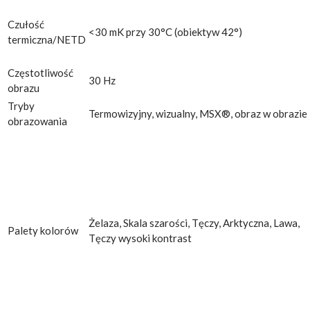
Czułość
<30 mK przy 30°C (obiektyw 42°)
termiczna/NETD
Częstotliwość
30 Hz
obrazu
Tryby
Termowizyjny, wizualny, MSX®, obraz w obrazie
obrazowania
Żelaza, Skala szarości, Tęczy, Arktyczna, Lawa,
Palety kolorów
Tęczy wysoki kontrast