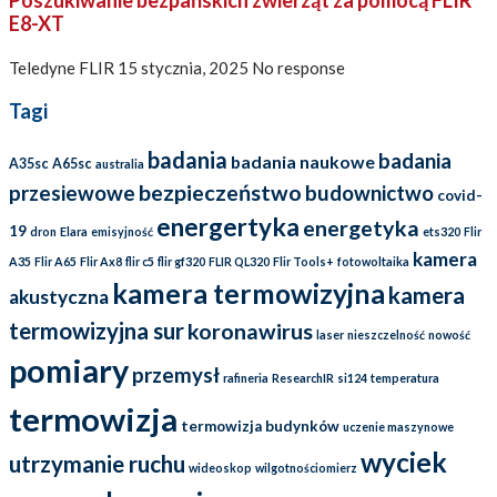
E8-XT
Teledyne FLIR
15 stycznia, 2025
No response
Tagi
badania
badania
badania naukowe
A35sc
A65sc
australia
bezpieczeństwo
przesiewowe
budownictwo
covid-
energertyka
energetyka
19
dron
Elara
emisyjność
ets320
Flir
kamera
A35
Flir A65
Flir Ax8
flir c5
flir gf320
FLIR QL320
Flir Tools+
fotowoltaika
kamera termowizyjna
kamera
akustyczna
termowizyjna sur
koronawirus
laser
nieszczelność
nowość
pomiary
przemysł
rafineria
ResearchIR
si124
temperatura
termowizja
termowizja budynków
uczenie maszynowe
wyciek
utrzymanie ruchu
wideoskop
wilgotnościomierz