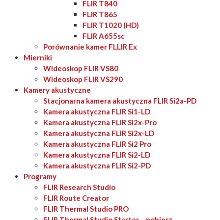
FLIR T840
FLIR T865
FLIR T1020 (HD)
FLIR A655sc
Porównanie kamer FLLIR Ex
Mierniki
Wideoskop FLIR VS80
Wideoskop FLIR VS290
Kamery akustyczne
Stacjonarna kamera akustyczna FLIR Si2a-PD
Kamera akustyczna FLIR Si1-LD
Kamera akustyczna FLIR Si2x-Pro
Kamera akustyczna FLIR Si2x-LD
Kamera akustyczna FLIR Si2 Pro
Kamera akustyczna FLIR Si2-LD
Kamera akustyczna FLIR Si2-PD
Programy
FLIR Research Studio
FLIR Route Creator
FLIR Thermal Studio PRO
FLIR Thermal Studio Starter – pobierz