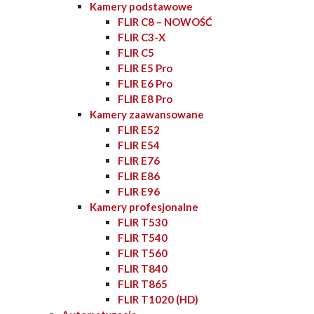
Kamery podstawowe
FLIR C8 – NOWOŚĆ
FLIR C3-X
FLIR C5
FLIR E5 Pro
FLIR E6 Pro
FLIR E8 Pro
Kamery zaawansowane
FLIR E52
FLIR E54
FLIR E76
FLIR E86
FLIR E96
Kamery profesjonalne
FLIR T530
FLIR T540
FLIR T560
FLIR T840
FLIR T865
FLIR T1020 (HD)