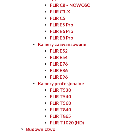
FLIR C8 – NOWOŚĆ
FLIR C3-X
FLIR C5
FLIR E5 Pro
FLIR E6 Pro
FLIR E8 Pro
Kamery zaawansowane
FLIR E52
FLIR E54
FLIR E76
FLIR E86
FLIR E96
Kamery profesjonalne
FLIR T530
FLIR T540
FLIR T560
FLIR T840
FLIR T865
FLIR T1020 (HD)
Budownictwo