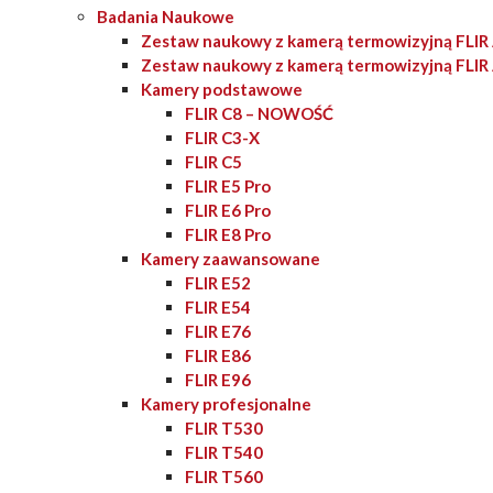
Badania Naukowe
Zestaw naukowy z kamerą termowizyjną FLI
Zestaw naukowy z kamerą termowizyjną FLI
Kamery podstawowe
FLIR C8 – NOWOŚĆ
FLIR C3-X
FLIR C5
FLIR E5 Pro
FLIR E6 Pro
FLIR E8 Pro
Kamery zaawansowane
FLIR E52
FLIR E54
FLIR E76
FLIR E86
FLIR E96
Kamery profesjonalne
FLIR T530
FLIR T540
FLIR T560