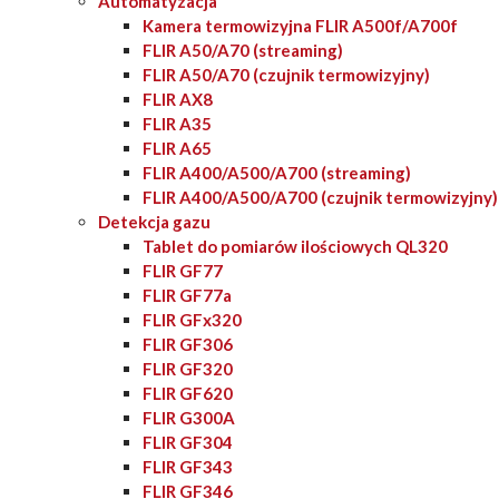
Automatyzacja
Kamera termowizyjna FLIR A500f/A700f
FLIR A50/A70 (streaming)
FLIR A50/A70 (czujnik termowizyjny)
FLIR AX8
FLIR A35
FLIR A65
FLIR A400/A500/A700 (streaming)
FLIR A400/A500/A700 (czujnik termowizyjny)
Detekcja gazu
Tablet do pomiarów ilościowych QL320
FLIR GF77
FLIR GF77a
FLIR GFx320
FLIR GF306
FLIR GF320
FLIR GF620
FLIR G300A
FLIR GF304
FLIR GF343
FLIR GF346