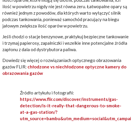
ilości oparów, które mogą się ulotnić podczas tankowania, ich
ilość w powietrzu nigdy nie jest równa zeru. Łatwopalne opary są
również jednym z powodów, dla których warto wyłączyć silnik
podczas tankowania, ponieważ samochód pracujący na biegu
jałowym zwiększa ilość oparów w powietrzu.
Jeśli chodzi o stacje benzynowe, praktykuj bezpieczne tankowanie
i trzymaj papierosy, zapalniczki i wszelkie inne potencjalne źródła
zapłonu z dala od dystrybutora paliwa.
Dowiedz się więcej o rozwiązaniach optycznego obrazowania
gazów FLIR:
chłodzone vs niechłodzone optyczne kamery do
obrazowania gazów
Źródło artykułu i fotografii:
https://www.flir.com/discover/instruments/gas-
detection/is-it-really-that-dangerous-to-smoke-
at-a-gas-station/?
utm_source=bambu&utm_medium=social&utm_campai