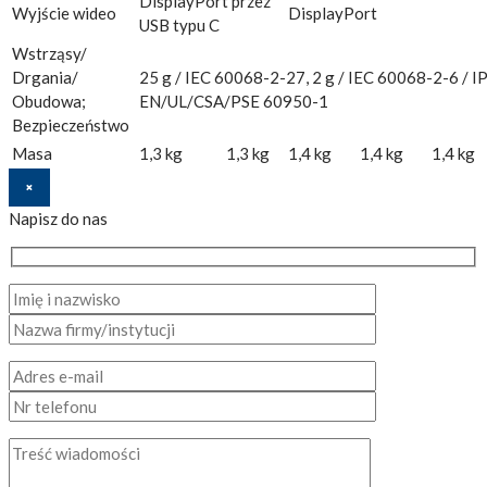
DisplayPort przez
Wyjście wideo
DisplayPort
USB typu C
Wstrząsy/
Drgania/
25 g / IEC 60068-2-27, 2 g / IEC 60068-2-6 / IP
Obudowa;
EN/UL/CSA/PSE 60950-1
Bezpieczeństwo
Masa
1,3 kg
1,3 kg
1,4 kg
1,4 kg
1,4 kg
×
Napisz do nas