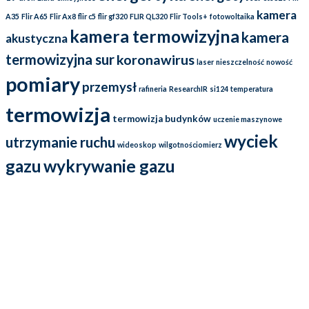
kamera
A35
Flir A65
Flir Ax8
flir c5
flir gf320
FLIR QL320
Flir Tools+
fotowoltaika
kamera termowizyjna
kamera
akustyczna
termowizyjna sur
koronawirus
laser
nieszczelność
nowość
pomiary
przemysł
rafineria
ResearchIR
si124
temperatura
termowizja
termowizja budynków
uczenie maszynowe
wyciek
utrzymanie ruchu
wideoskop
wilgotnościomierz
gazu
wykrywanie gazu
Działamy na rynku już od ponad 25 lat i przez cały ten czas
dostarczamy wysokiej jakości kamery termowizyjne oraz kamery
ultradźwiękowe (soniczne), które wykorzystywane są w energetyce,