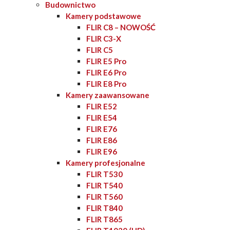
Budownictwo
Kamery podstawowe
FLIR C8 – NOWOŚĆ
FLIR C3-X
FLIR C5
FLIR E5 Pro
FLIR E6 Pro
FLIR E8 Pro
Kamery zaawansowane
FLIR E52
FLIR E54
FLIR E76
FLIR E86
FLIR E96
Kamery profesjonalne
FLIR T530
FLIR T540
FLIR T560
FLIR T840
FLIR T865