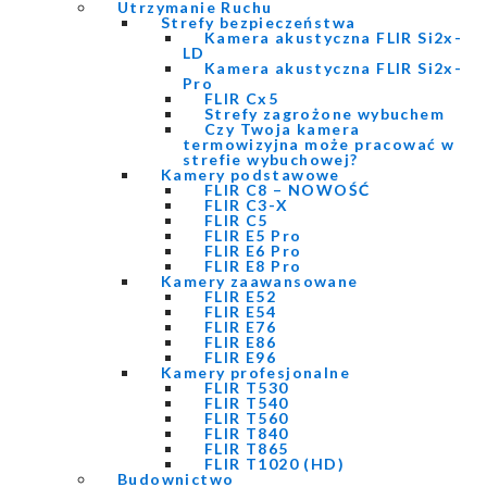
Utrzymanie Ruchu
Strefy bezpieczeństwa
Kamera akustyczna FLIR Si2x-
LD
Kamera akustyczna FLIR Si2x-
Pro
FLIR Cx5
Strefy zagrożone wybuchem
Czy Twoja kamera
termowizyjna może pracować w
strefie wybuchowej?
Kamery podstawowe
FLIR C8 – NOWOŚĆ
FLIR C3-X
FLIR C5
FLIR E5 Pro
FLIR E6 Pro
FLIR E8 Pro
Kamery zaawansowane
FLIR E52
FLIR E54
FLIR E76
FLIR E86
FLIR E96
Kamery profesjonalne
FLIR T530
FLIR T540
FLIR T560
FLIR T840
FLIR T865
FLIR T1020 (HD)
Budownictwo