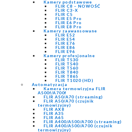
Kamery podstawowe
FLIR C8 – NOWOŚĆ
FLIR C3-X
FLIR C5
FLIR E5 Pro
FLIR E6 Pro
FLIR E8 Pro
Kamery zaawansowane
FLIR E52
FLIR E54
FLIR E76
FLIR E86
FLIR E96
Kamery profesjonalne
FLIR T530
FLIR T540
FLIR T560
FLIR T840
FLIR T865
FLIR T1020 (HD)
Automatyzacja
Kamera termowizyjna FLIR
A500f/A700f
FLIR A50/A70 (streaming)
FLIR A50/A70 (czujnik
termowizyjny)
FLIR AX8
FLIR A35
FLIR A65
FLIR A400/A500/A700 (streaming)
FLIR A400/A500/A700 (czujnik
termowizyjny)