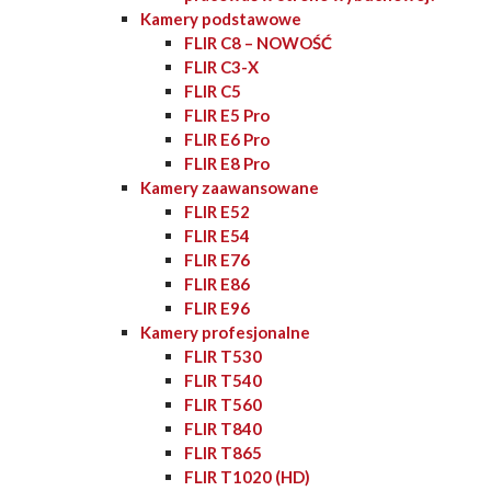
Kamery podstawowe
FLIR C8 – NOWOŚĆ
FLIR C3-X
FLIR C5
FLIR E5 Pro
FLIR E6 Pro
FLIR E8 Pro
Kamery zaawansowane
FLIR E52
FLIR E54
FLIR E76
FLIR E86
FLIR E96
Kamery profesjonalne
FLIR T530
FLIR T540
FLIR T560
FLIR T840
FLIR T865
FLIR T1020 (HD)