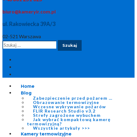
biuro@kameryir.com.pl
ul. Rakowiecka 39A/3
02-521 Warszawa
Szukaj:
Home
Blog
Zabezpieczenie przed pożarem …
Obrazowanie termowizyjne
Wczesne wykrywanie pożarów
FLIR Research Studio v3.2
Strefy zagrożone wybuchem
Jak wybrać kompaktową kamerę
termowizyjną?
Wszystkie artykuły >>>
Kamery termowizyjne