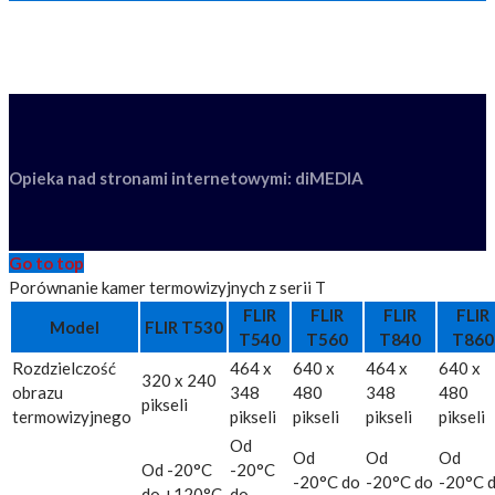
Opieka nad stronami internetowymi: diMEDIA
Go to top
Porównanie kamer termowizyjnych z serii T
FLIR
FLIR
FLIR
FLIR
Model
FLIR T530
T540
T560
T840
T860
Rozdzielczość
464 x
640 x
464 x
640 x
320 x 240
obrazu
348
480
348
480
pikseli
termowizyjnego
pikseli
pikseli
pikseli
pikseli
Od
Od
Od
Od
Od -20°C
-20°C
-20°C do
-20°C do
-20°C 
do +120°C
do