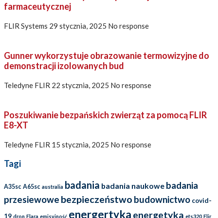
farmaceutycznej
FLIR Systems
29 stycznia, 2025
No response
Gunner wykorzystuje obrazowanie termowizyjne do
demonstracji izolowanych bud
Teledyne FLIR
22 stycznia, 2025
No response
Poszukiwanie bezpańskich zwierząt za pomocą FLIR
E8-XT
Teledyne FLIR
15 stycznia, 2025
No response
Tagi
badania
badania
badania naukowe
A35sc
A65sc
australia
bezpieczeństwo
przesiewowe
budownictwo
covid-
energertyka
energetyka
19
dron
Elara
emisyjność
ets320
Flir