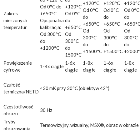
+120°C
+120°C
+120°
Od 0°C do
+120°C
Od 0°C
Od 0°C
Od 0°C
Zakres
+650°C
Od 0°C
do
do
do
mierzonych
Opcjonalna
do
+650°C
+650°C
+650°
temperatur
kalibracja:
+650°C
Od
Od
Od
Od 300°C
Od
300°C
300°C
300°C
do
300°C
do
do
do
+1200°C
do
+1500°C
+1500°C
+2000
1500°C
Powiększenie
1-6x
1-8x
1-6x
1-8x
1-4x ciągłe
cyfrowe
ciągłe
ciągłe
ciągłe
ciągłe
Czułość
<30 mK przy 30°C (obiektyw 42°)
termiczna/NETD
Częstotliwość
30 Hz
obrazu
Tryby
Termowizyjny, wizualny, MSX®, obraz w obrazie
obrazowania