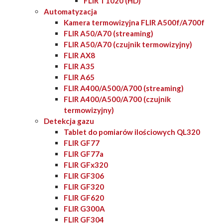
FLIR T1020 (HD)
Automatyzacja
Kamera termowizyjna FLIR A500f/A700f
FLIR A50/A70 (streaming)
FLIR A50/A70 (czujnik termowizyjny)
FLIR AX8
FLIR A35
FLIR A65
FLIR A400/A500/A700 (streaming)
FLIR A400/A500/A700 (czujnik
termowizyjny)
Detekcja gazu
Tablet do pomiarów ilościowych QL320
FLIR GF77
FLIR GF77a
FLIR GFx320
FLIR GF306
FLIR GF320
FLIR GF620
FLIR G300A
FLIR GF304