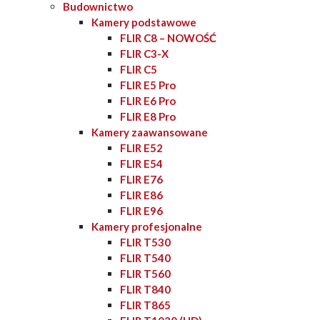
Budownictwo
Kamery podstawowe
FLIR C8 – NOWOŚĆ
FLIR C3-X
FLIR C5
FLIR E5 Pro
FLIR E6 Pro
FLIR E8 Pro
Kamery zaawansowane
FLIR E52
FLIR E54
FLIR E76
FLIR E86
FLIR E96
Kamery profesjonalne
FLIR T530
FLIR T540
FLIR T560
FLIR T840
FLIR T865