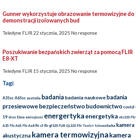
Gunner wykorzystuje obrazowanie termowizyjne do
demonstracji izolowanych bud
Teledyne FLIR
22 stycznia, 2025
No response
Poszukiwanie bezpańskich zwierząt za pomocą FLIR
E8-XT
Teledyne FLIR
15 stycznia, 2025
No response
Tagi
badania
badania
badania naukowe
A35sc
A65sc
australia
bezpieczeństwo
przesiewowe
budownictwo
covid-
energertyka
energetyka
19
dron
Elara
emisyjność
ets320
Flir
kamera
A35
Flir A65
Flir Ax8
flir c5
flir gf320
FLIR QL320
Flir Tools+
fotowoltaika
kamera termowizyjna
kamera
akustyczna