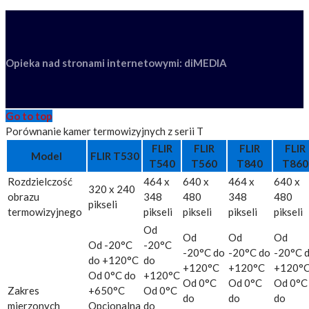
Opieka nad stronami internetowymi: diMEDIA
Go to top
Porównanie kamer termowizyjnych z serii T
FLIR
FLIR
FLIR
FLIR
Model
FLIR T530
T540
T560
T840
T860
Rozdzielczość
464 x
640 x
464 x
640 x
320 x 240
obrazu
348
480
348
480
pikseli
termowizyjnego
pikseli
pikseli
pikseli
pikseli
Od
Od
Od
Od
Od -20°C
-20°C
-20°C do
-20°C do
-20°C 
do +120°C
do
+120°C
+120°C
+120°
Od 0°C do
+120°C
Od 0°C
Od 0°C
Od 0°C
Zakres
+650°C
Od 0°C
do
do
do
mierzonych
Opcjonalna
do