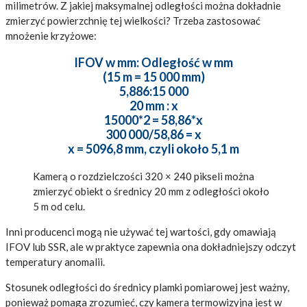
milimetrów. Z jakiej maksymalnej odległości można dokładnie
zmierzyć powierzchnię tej wielkości? Trzeba zastosować
mnożenie krzyżowe:
IFOV w mm: Odległość w mm
(15 m = 15 000 mm)
5,886:15 000
20 mm : x
15000*2 = 58,86*x
300 000/58,86 = x
x = 5096,8 mm, czyli około 5,1 m
Kamerą o rozdzielczości 320 × 240 pikseli można
zmierzyć obiekt o średnicy 20 mm z odległości około
5 m od celu.
Inni producenci mogą nie używać tej wartości, gdy omawiają
IFOV lub SSR, ale w praktyce zapewnia ona dokładniejszy odczyt
temperatury anomalii.
Stosunek odległości do średnicy plamki pomiarowej jest ważny,
ponieważ pomaga zrozumieć, czy kamera termowizyjna jest w