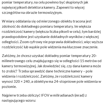
pomiar temperatury, na celu powinno być skupionych jak
najwięcej pikseli detektora kamery. Zapewni to więcej
szczegółów na obrazie termowizyjnym.
W miarę oddalania się od mierzonego obiektu tracona jest
zdolność do dokładnego pomiaru temperatury. Im większa
rozdzielczość kamery (większa liczba pikseli w celu), tym bardziej
prawdopodobne jest uzyskanie dokładnych wyników z większej
odległości. Zoom cyfrowy nie poprawia dokładności, więc wyższa
rozdzielczość lub wąskie pole widzenia ma kluczowe znaczenie.
Załóżmy, że chcesz uzyskać dokładny pomiar temperatury 20-
milimetrowego celu znajdującego się w odległości 15 metrów od
kamery termowizyjnej. Jak dowiedzieć się, czy dana kamera może
to zrobić? Trzeba sprawdzić dane techniczne kamery – pole
widzenia i rozdzielczość. Załóżmy, że rozdzielczość kamery
wynosi 320 × 240, a obiektyw ma 24-stopniowe pole widzenia w
poziomie.
Najpierw trzeba obliczyć IFOV w miliradianach (mrad) z
następującego wzoru: