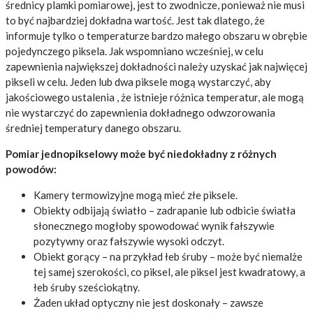
średnicy plamki pomiarowej, jest to zwodnicze, ponieważ nie musi
to być najbardziej dokładna wartość. Jest tak dlatego, że
informuje tylko o temperaturze bardzo małego obszaru w obrębie
pojedynczego piksela. Jak wspomniano wcześniej, w celu
zapewnienia największej dokładności należy uzyskać jak najwięcej
pikseli w celu. Jeden lub dwa piksele mogą wystarczyć, aby
jakościowego ustalenia , że istnieje różnica temperatur, ale mogą
nie wystarczyć do zapewnienia dokładnego odwzorowania
średniej temperatury danego obszaru.
Pomiar jednopikselowy może być niedokładny z różnych
powodów:
Kamery termowizyjne mogą mieć złe piksele.
Obiekty odbijają światło – zadrapanie lub odbicie światła
słonecznego mogłoby spowodować wynik fałszywie
pozytywny oraz fałszywie wysoki odczyt.
Obiekt gorący – na przykład łeb śruby – może być niemalże
tej samej szerokości, co piksel, ale piksel jest kwadratowy, a
łeb śruby sześciokątny.
Żaden układ optyczny nie jest doskonały – zawsze