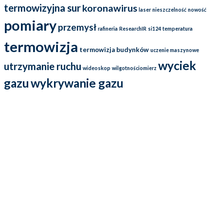
termowizyjna sur
koronawirus
laser
nieszczelność
nowość
pomiary
przemysł
rafineria
ResearchIR
si124
temperatura
termowizja
termowizja budynków
uczenie maszynowe
wyciek
utrzymanie ruchu
wideoskop
wilgotnościomierz
gazu
wykrywanie gazu
Działamy na rynku już od ponad 25 lat i przez cały ten czas
dostarczamy wysokiej jakości kamery termowizyjne oraz kamery
ultradźwiękowe (soniczne), które wykorzystywane są w energetyce,
górnictwie, przemyśle naftowym, a przede wszystkim w utrzymaniu
ruchu. Oferowane przez nas kamery termowizyjne FLIR
charakteryzują się przede wszystkim solidnym wykonaniem, a także
szerokością zastosowania.