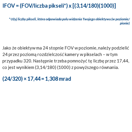
IFOV = (FOV/liczba pikseli*) x [(3,14/180)(1000)]
* Użyj liczby pikseli, która odpowiada polu widzenia Twojego obiektywu (w poziomie/
pionie)
Jako że obiektyw ma 24 stopnie FOV w poziomie, należy podzielić
24 przez poziomą rozdzielczość kamery w pikselach – w tym
przypadku 320. Następnie trzeba pomnożyć tę liczbę przez 17,44,
co jest wynikiem (3,14/180) (1000) z powyższego równania.
(24/320) × 17,44 = 1,308 mrad