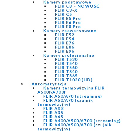
Kamery podstawowe
FLIR C8 – NOWOŚĆ
FLIR C3-X
FLIR C5
FLIR E5 Pro
FLIR E6 Pro
FLIR E8 Pro
Kamery zaawansowane
FLIR E52
FLIR E54
FLIR E76
FLIR E86
FLIR E96
Kamery profesjonalne
FLIR T530
FLIR T540
FLIR T560
FLIR T840
FLIR T865
FLIR T1020 (HD)
Automatyzacja
Kamera termowizyjna FLIR
A500f/A700f
FLIR A50/A70 (streaming)
FLIR A50/A70 (czujnik
termowizyjny)
FLIR AX8
FLIR A35
FLIR A65
FLIR A400/A500/A700 (streaming)
FLIR A400/A500/A700 (czujnik
termowizyjny)