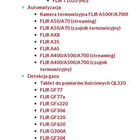
FLIR T1020 (HD)
Automatyzacja
Kamera termowizyjna FLIR A500f/A700f
FLIR A50/A70 (streaming)
FLIR A50/A70 (czujnik termowizyjny)
FLIR AX8
FLIR A35
FLIR A65
FLIR A400/A500/A700 (streaming)
FLIR A400/A500/A700 (czujnik
termowizyjny)
Detekcja gazu
Tablet do pomiarów ilościowych QL320
FLIR GF77
FLIR GF77a
FLIR GFx320
FLIR GF306
FLIR GF320
FLIR GF620
FLIR G300A
FLIR GF304