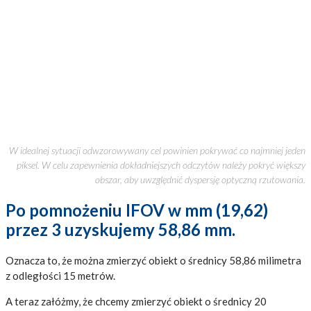
W idealnej sytuacji odwzorowywany cel powinien pokrywać co najmniej jeden
piksel. W celu zapewnienia dokładniejszych odczytów należy pokryć większy
obszar, aby uwzględnić dyspersję optyczną rzutowania.
Po pomnożeniu IFOV w mm (19,62)
przez 3 uzyskujemy 58,86 mm.
Oznacza to, że można zmierzyć obiekt o średnicy 58,86 milimetra
z odległości 15 metrów.
A teraz załóżmy, że chcemy zmierzyć obiekt o średnicy 20