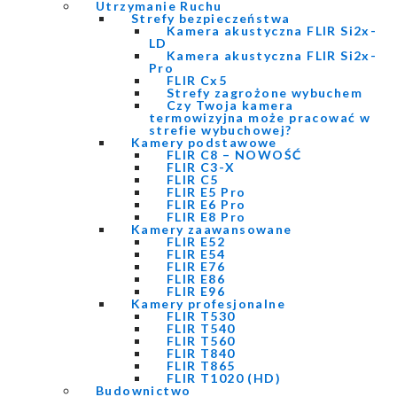
Utrzymanie Ruchu
Strefy bezpieczeństwa
Kamera akustyczna FLIR Si2x-
LD
Kamera akustyczna FLIR Si2x-
Pro
FLIR Cx5
Strefy zagrożone wybuchem
Czy Twoja kamera
termowizyjna może pracować w
strefie wybuchowej?
Kamery podstawowe
FLIR C8 – NOWOŚĆ
FLIR C3-X
FLIR C5
FLIR E5 Pro
FLIR E6 Pro
FLIR E8 Pro
Kamery zaawansowane
FLIR E52
FLIR E54
FLIR E76
FLIR E86
FLIR E96
Kamery profesjonalne
FLIR T530
FLIR T540
FLIR T560
FLIR T840
FLIR T865
FLIR T1020 (HD)
Budownictwo