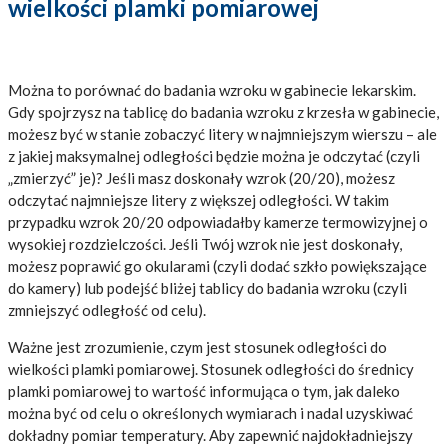
wielkości plamki pomiarowej
Można to porównać do badania wzroku w gabinecie lekarskim.
Gdy spojrzysz na tablicę do badania wzroku z krzesła w gabinecie,
możesz być w stanie zobaczyć litery w najmniejszym wierszu – ale
z jakiej maksymalnej odległości będzie można je odczytać (czyli
„zmierzyć” je)? Jeśli masz doskonały wzrok (20/20), możesz
odczytać najmniejsze litery z większej odległości. W takim
przypadku wzrok 20/20 odpowiadałby kamerze termowizyjnej o
wysokiej rozdzielczości. Jeśli Twój wzrok nie jest doskonały,
możesz poprawić go okularami (czyli dodać szkło powiększające
do kamery) lub podejść bliżej tablicy do badania wzroku (czyli
zmniejszyć odległość od celu).
Ważne jest zrozumienie, czym jest stosunek odległości do
wielkości plamki pomiarowej. Stosunek odległości do średnicy
plamki pomiarowej to wartość informująca o tym, jak daleko
można być od celu o określonych wymiarach i nadal uzyskiwać
dokładny pomiar temperatury. Aby zapewnić najdokładniejszy