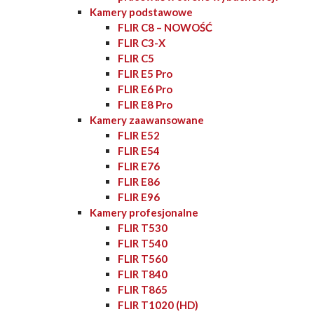
Kamery podstawowe
FLIR C8 – NOWOŚĆ
FLIR C3-X
FLIR C5
FLIR E5 Pro
FLIR E6 Pro
FLIR E8 Pro
Kamery zaawansowane
FLIR E52
FLIR E54
FLIR E76
FLIR E86
FLIR E96
Kamery profesjonalne
FLIR T530
FLIR T540
FLIR T560
FLIR T840
FLIR T865
FLIR T1020 (HD)