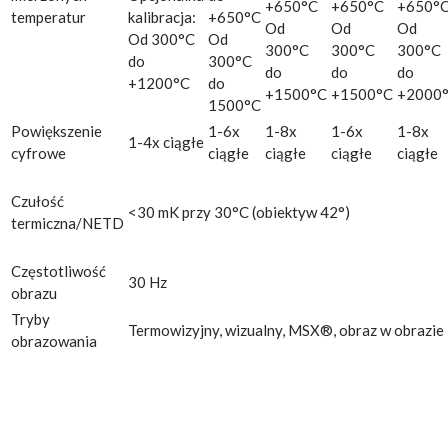
+650°C
+650°C
+650°
temperatur
kalibracja:
+650°C
Od
Od
Od
Od 300°C
Od
300°C
300°C
300°C
do
300°C
do
do
do
+1200°C
do
+1500°C
+1500°C
+2000
1500°C
Powiększenie
1-6x
1-8x
1-6x
1-8x
1-4x ciągłe
cyfrowe
ciągłe
ciągłe
ciągłe
ciągłe
Czułość
<30 mK przy 30°C (obiektyw 42°)
termiczna/NETD
Częstotliwość
30 Hz
obrazu
Tryby
Termowizyjny, wizualny, MSX®, obraz w obrazie
obrazowania