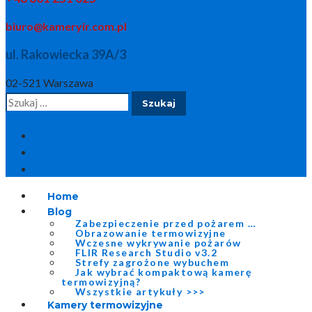
biuro@kameryir.com.pl
ul. Rakowiecka 39A/3
02-521 Warszawa
Szukaj:
Home
Blog
Zabezpieczenie przed pożarem …
Obrazowanie termowizyjne
Wczesne wykrywanie pożarów
FLIR Research Studio v3.2
Strefy zagrożone wybuchem
Jak wybrać kompaktową kamerę
termowizyjną?
Wszystkie artykuły >>>
Kamery termowizyjne