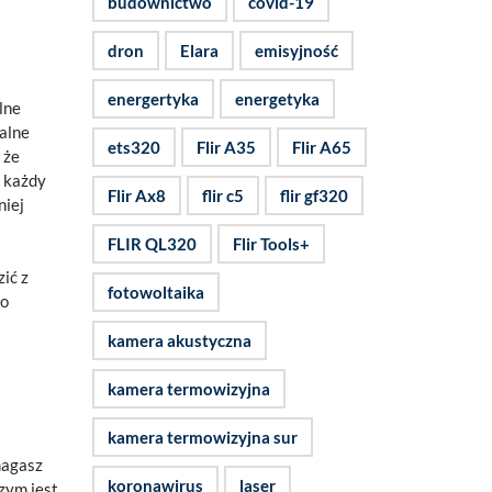
budownictwo
covid-19
dron
Elara
emisyjność
energertyka
energetyka
lne
alne
ets320
Flir A35
Flir A65
 że
y każdy
Flir Ax8
flir c5
flir gf320
niej
FLIR QL320
Flir Tools+
ić z
fotowoltaika
to
kamera akustyczna
kamera termowizyjna
kamera termowizyjna sur
magasz
koronawirus
laser
czym jest