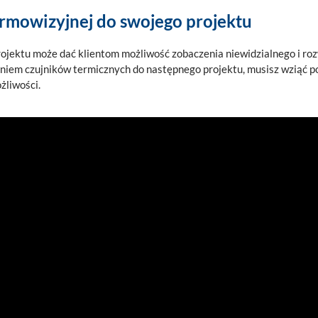
mowizyjnej do swojego projektu
jektu może dać klientom możliwość zobaczenia niewidzialnego i roz
aniem czujników termicznych do następnego projektu, musisz wziąć p
żliwości.