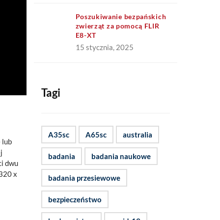
Poszukiwanie bezpańskich
zwierząt za pomocą FLIR
E8-XT
15 stycznia, 2025
Tagi
A35sc
A65sc
australia
 lub
j
badania
badania naukowe
ci dwu
 320 x
badania przesiewowe
bezpieczeństwo