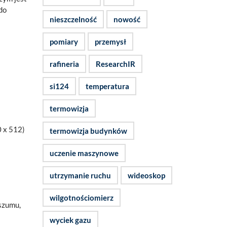
do
nieszczelność
nowość
pomiary
przemysł
rafineria
ResearchIR
si124
temperatura
termowizja
0 x 512)
termowizja budynków
uczenie maszynowe
utrzymanie ruchu
wideoskop
wilgotnościomierz
szumu,
wyciek gazu