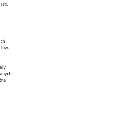
jsze,
ach
któw.
ały
danych
żna