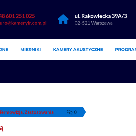
48 601 251 025
ul. Rakowiecka 39A/3
iuro@kameryir.com.pl
02-521 Warszawa
JNE
MIERNIKI
KAMERY AKUSTYCZNE
PROGRA
Termowizja
,
Zastosowania
0
ną