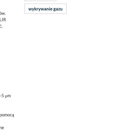
wykrywanie gazu
ów.
FLIR
ć,
3-5 μm
 pomocą
one