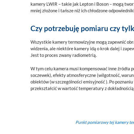
kamery LWIR – takie jak Lepton i Boson – mogą tworz
mniej złożone i tańsze niż ich chłodzone odpowiedniki
Czy potrzebuję pomiaru czy tyl
Wszystkie kamery termowizyjne mogą zapewnić obraz
widzenia, ale niektóre kamery idą o krok dalej i za
Jest to proces zwany radiometrią.
W tym celu kamera musi kompensować inne źródła pr
soczewek), efekty atmosferyczne (wilgotność, warun
obiektów (w szczególności emisyjność ). Po poznani
przekształcić w wartość temperatury z dokładnością z
Punkt pomiarowy tej kamery te