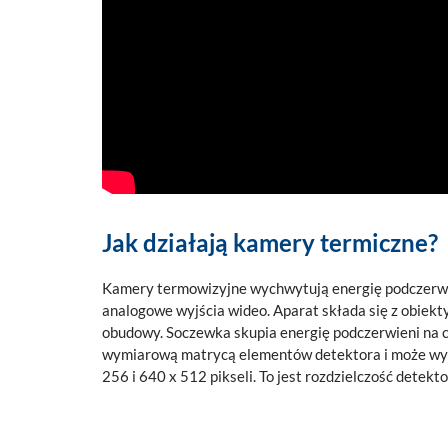
Jak działają kamery termiczne?
Kamery termowizyjne wychwytują energię podczerwien
analogowe wyjścia wideo. Aparat składa się z obiekt
obudowy. Soczewka skupia energię podczerwieni na c
wymiarową matrycą elementów detektora i może wystę
256 i 640 x 512 pikseli. To jest rozdzielczość detekto