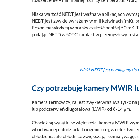
rozszerzenie – minimalnej różnicy temperatur, któr
Niska wartość NEDT jest ważna w aplikacjach wymag
NEDT jest zwykle wyrażany w mili kelwinach (mK), prz
Boson ma wiodącą w branży czułość poniżej 50 mK. T
podając NETD w 50° C zamiast w przemysłowym stan
Niski NEDT jest wymagany do w
Czy potrzebuję kamery MWIR l
Kamera termowizyjna jest zwykle wrażliwa tylko na
lub podczerwień długofalowa (LWIR) od 8-14 μm.
Chociaż są wyjątki, w większości kamery MWIR wyma
wbudowanej chłodziarki kriogenicznej, w celu stworz
chłodzenia, ale chłodnice zwiększają rozmiar, wagę,