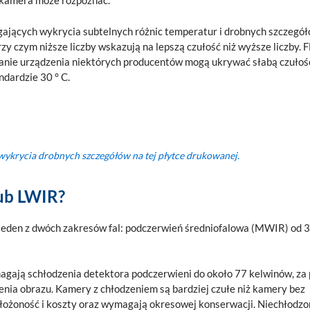
ą kamera może rozpoznać.
ających wykrycia subtelnych różnic temperatur i drobnych szczegół
y czym niższe liczby wskazują na lepszą czułość niż wyższe liczby. 
anie urządzenia niektórych producentów mogą ukrywać słabą czułoś
dardzie 30 ° C.
ykrycia drobnych szczegółów na tej płytce drukowanej.
ub LWIR?
 jeden z dwóch zakresów fal: podczerwień średniofalowa (MWIR) od 
gają schłodzenia detektora podczerwieni do około 77 kelwinów, za
enia obrazu. Kamery z chłodzeniem są bardziej czułe niż kamery bez
 złożoność i koszty oraz wymagają okresowej konserwacji. Niechłodz