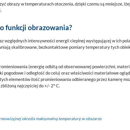
yć obrazy w temperaturach otoczenia, dzięki czemu są mniejsze, lże
.
ko funkcji obrazowania?
 względnych intensywności energii cieplnej występującej w ich pol
pewniają skalibrowane, bezkontaktowe pomiary temperatury tych obie
omieniowania (energię odbitą od obserwowanej powierzchni, materi
ki pogodowe i odległość do celu) oraz właściwości materiałowe oglą
u tych elementów ilość promieniowania odbieranego przez kamerę mo
bliżoną najczęściej do +/- 2° C.
rmowizyjnej określa maksymalną temperaturę w obszarze.