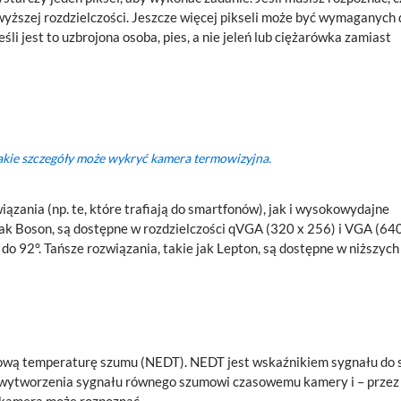
 wyższej rozdzielczości. Jeszcze więcej pikseli może być wymaganych 
li jest to uzbrojona osoba, pies, a nie jeleń lub ciężarówka zamiast
jakie szczegóły może wykryć kamera termowizyjna.
zania (np. te, które trafiają do smartfonów), jak i wysokowydajne
jak Boson, są dostępne w rozdzielczości qVGA (320 x 256) i VGA (64
 do 92°. Tańsze rozwiązania, takie jak Lepton, są dostępne w niższych
cową temperaturę szumu (NEDT). NEDT jest wskaźnikiem sygnału do 
o wytworzenia sygnału równego szumowi czasowemu kamery i – przez