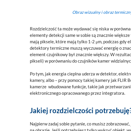
Obraz wizualny i obraz termiczn
Rozdzielczość ta może wydawać się niska w porównan
elementy detekcji same w sobie są znacznie większe
mają piksele, które mają tylko 1-2 μm, podczas gdy 
detektory termiczne muszą wyczuwać energię o znacz
element czujnikowy był znacznie większy. W rezulta
pikseli) w porównaniu do czujników kamer widzialny
Po tym, jak energia cieplna uderza w detektor, elek
kamery, albo – przy pomocy takiej kamery jak FLIR B
kamerze wbudowane funkcje, takie jak przetwarzanie
elektronicznego opracowanego przez integratora.
Jakiej rozdzielczości potrzebuję
Najpierw zadaj sobie pytanie, co musisz zobrazować,
na obrazie. Jeśli potrzebujesz tylko wykryć obiekt, w