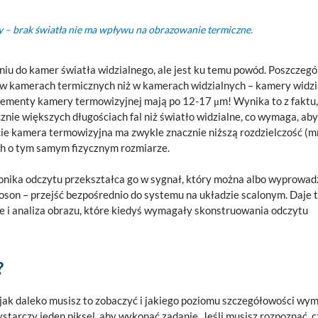
y – brak światła nie ma wpływu na obrazowanie termiczne.
iu do kamer światła widzialnego, ale jest ku temu powód. Poszczegó
 w kamerach termicznych niż w kamerach widzialnych – kamery widzi
elementy kamery termowizyjnej mają po 12-17 μm! Wynika to z faktu,
nie większych długościach fal niż światło widzialne, co wymaga, ab
cie kamera termowizyjna ma zwykle znacznie niższą rozdzielczość (m
ch o tym samym fizycznym rozmiarze.
tronika odczytu przekształca go w sygnał, który można albo wyprowadz
oson – przejść bezpośrednio do systemu na układzie scalonym. Daje 
 i analiza obrazu, które kiedyś wymagały skonstruowania odczytu
?
 jak daleko musisz to zobaczyć i jakiego poziomu szczegółowości wy
ystarczy jeden piksel, aby wykonać zadanie. Jeśli musisz rozpoznać, 