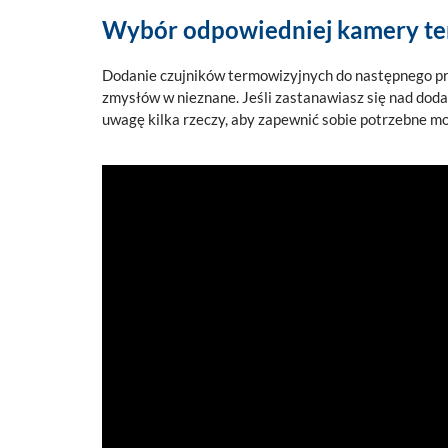
Wybór odpowiedniej kamery ter
Dodanie czujników termowizyjnych do następnego pro
zmysłów w nieznane. Jeśli zastanawiasz się nad dod
uwagę kilka rzeczy, aby zapewnić sobie potrzebne mo