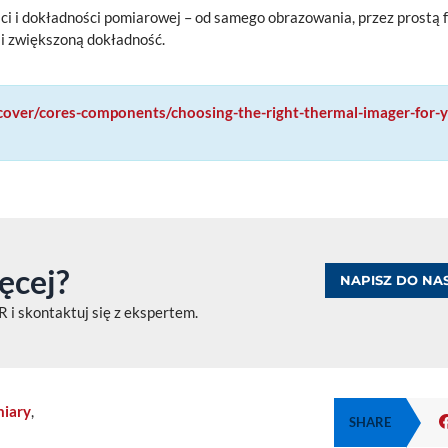
i i dokładności pomiarowej – od samego obrazowania, przez prostą 
i zwiększoną dokładność.
iscover/cores-components/choosing-the-right-thermal-imager-for-
ęcej?
NAPISZ DO NA
 i skontaktuj się z ekspertem.
iary
,
SHARE